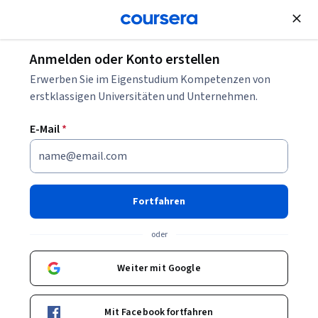
Kostenlose Teilnahme
Anmelden oder Konto erstellen
Wie eine positive Unternehmenskultur gefördert
Erwerben Sie im Eigenstudium Kompetenzen von
wird
erstklassigen Universitäten und Unternehmen.
E-Mail
*
Wie eine positive
Unternehmenskultur
gefördert wird
Fortfahren
Geschrieben von Coursera Staff •
Aktualisiert am
13. Juni 2025
oder
Teilen
Weiter mit Google
Unternehmenskultur umfasst kollektive Überzeugungen
und Werte. Sie zeigt sich in der Zusammenarbeit Ihres
Mit Facebook fortfahren