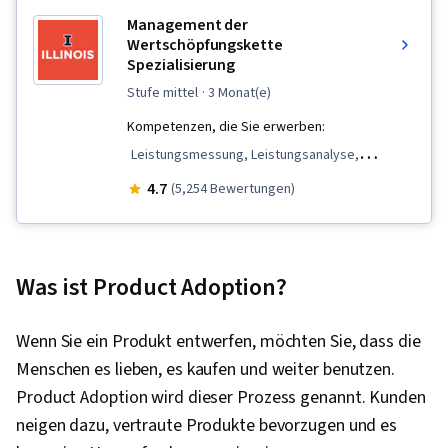
Management der
Wertschöpfungskette
Spezialisierung
stufe mittel
· 3 Monat(e)
Kompetenzen, die Sie erwerben:
Leistungsmessung, Leistungsanalyse,
Betriebsführung, Marketing, Produktstrategie,
4.7
(5,254 Bewertungen)
Management der Lieferkette, Operative
Analyse, Buchhaltung, Qualitätskontrolle,
Organisatorische Strategie, Marketing-Planung,
Was ist Product Adoption?
Fertigungsverfahren, Kontinuierlicher
Verbesserungsprozess, Kostenrechnung,
Wenn Sie ein Produkt entwerfen, möchten Sie, dass die
Betrieb, Lieferkette, Planung der
Menschen es lieben, es kaufen und weiter benutzen.
Kommunikation, Produkt-Sortiment,
Product Adoption wird dieser Prozess genannt. Kunden
Strategisches Marketing, Produkt Auskleidung,
neigen dazu, vertraute Produkte bevorzugen und es
Marketing-Strategien, Marktforschung,