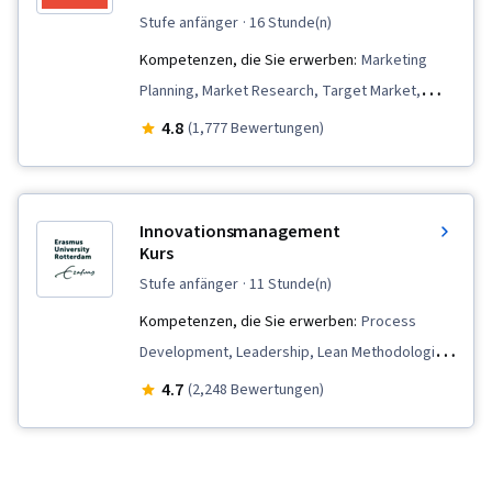
stufe anfänger
· 16 Stunde(n)
Kompetenzen, die Sie erwerben:
Marketing
Planning, Market Research, Target Market,
Marketing Strategies, Strategic Marketing,
4.8
(1,777 Bewertungen)
Consumer Behaviour, Marketing, Value
Propositions, Customer Analysis, Marketing
Management, Marketing Strategy and
Innovationsmanagement
Techniques, Branding, Customer Insights,
Kurs
Product Marketing, Product Planning, Market
stufe anfänger
· 11 Stunde(n)
Analysis, Brand Management, Target Audience,
Kompetenzen, die Sie erwerben:
Process
Brand Strategy
Development, Leadership, Lean Methodologies,
Design Thinking, Creativity, Brainstorming,
4.7
(2,248 Bewertungen)
Business Modeling, Innovation, Team
Management, Organizational Structure,
Business Strategy, Project Implementation,