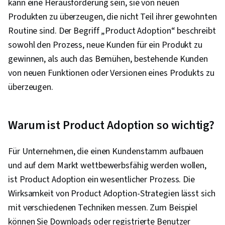
kann eine Herausforderung sein, sie von neuen
Zielmarkt, Verbraucherverhalten, Wert-
Produkten zu überzeugen, die nicht Teil ihrer gewohnten
Angebote, Branding, Markenstrategie,
Routine sind. Der Begriff „Product Adoption“ beschreibt
Kundenanalyse, Marketing Management,
sowohl den Prozess, neue Kunden für ein Produkt zu
Marketing-Strategie und -Techniken,
gewinnen, als auch das Bemühen, bestehende Kunden
Kundeneinblicke, Produktmarketing,
von neuen Funktionen oder Versionen eines Produkts zu
Produktplanung, Marktanalyse,
überzeugen.
Markenmanagement, Zielpublikum,
Bestandskontrolle, Prozess-Analyse, Prozess-
Management, Strategische
Warum ist Product Adoption so wichtig?
Entscheidungsfindung, Bedarfsplanung,
Kosten-Nutzen-Analyse, Entscheidungsfindung,
Für Unternehmen, die einen Kundenstamm aufbauen
Operative Effizienz, Dienstleistungsebene,
und auf dem Markt wettbewerbsfähig werden wollen,
Operations Research, Business-Strategien,
ist Product Adoption ein wesentlicher Prozess. Die
Geschäftsbetrieb, Bestandsaufnahme und
Wirksamkeit von Product Adoption-Strategien lässt sich
Lagerhaltung, Finanzbuchhaltung,
mit verschiedenen Techniken messen. Zum Beispiel
Prozessverbesserung, Analyse,
können Sie Downloads oder registrierte Benutzer