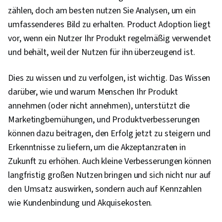
Buchhaltungssysteme, Investitionsrechnung,
zählen, doch am besten nutzen Sie Analysen, um ein
Budgetierung, Abweichungsanalyse, Wichtige
umfassenderes Bild zu erhalten. Product Adoption liegt
Leistungsindikatoren (KPIs), Organisatorische
vor, wenn ein Nutzer Ihr Produkt regelmäßig verwendet
Struktur, Buchhaltung, Kostenmanagement,
und behält, weil der Nutzen für ihn überzeugend ist.
Finanzielle Daten, Finanzielle Analyse,
Dies zu wissen und zu verfolgen, ist wichtig. Das Wissen
Leistungsmanagement, Verwaltungshaushalt,
darüber, wie und warum Menschen Ihr Produkt
Leistungsmetrik, Statistische
annehmen (oder nicht annehmen), unterstützt die
Prozesskontrollen, Qualitätsmanagement,
Marketingbemühungen, und Produktverbesserungen
Netzwerkplanung und -entwurf, Prozess-
können dazu beitragen, den Erfolg jetzt zu steigern und
Fähigkeit, Schlanke Fertigung,
Erkenntnisse zu liefern, um die Akzeptanzraten in
Prozessverbesserung und -optimierung,
Zukunft zu erhöhen. Auch kleine Verbesserungen können
Programm-Management, Statistische Analyse,
langfristig großen Nutzen bringen und sich nicht nur auf
Großhandel, Kontinuierliche
den Umsatz auswirken, sondern auch auf Kennzahlen
Qualitätsverbesserung (CQI), Nachhaltiges
wie Kundenbindung und Akquisekosten.
Wirtschaften, Prozesskontrolle, Planung der
Lieferkette, Produktlebenszyklus-Management,