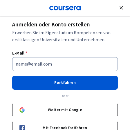
Kostenlose Teilnahme
Anmelden oder Konto erstellen
Projektmanagement Arten: Methoden, Branchen
Erwerben Sie im Eigenstudium Kompetenzen von
und mehr
erstklassigen Universitäten und Unternehmen.
E-Mail
*
Projektmanagement Arten:
Methoden, Branchen und
mehr
Fortfahren
Geschrieben von Coursera Staff •
Aktualisiert am
30. Apr. 2025
oder
Teilen
Weiter mit Google
Ihre Projektmanagementmethode, die Branche und Ihre
persönlichen Stärken können Ihre Arbeit als
Mit Facebook fortfahren