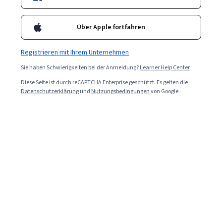
Projektmanager prägen.
Über Apple fortfahren
Registrieren mit Ihrem Unternehmen
Sie haben Schwierigkeiten bei der Anmeldung?
Learner Help Center
Diese Seite ist durch reCAPTCHA Enterprise geschützt. Es gelten die
Datenschutzerklärung
und
Nutzungsbedingungen
von Google.
Read in English (Auf Englisch lesen).
Projektmanagement hat viele Gesichter und kann je
nach Ansatz, Methode, Branche und Projektmanager
selbst stark variieren. Das bedeutet, dass Ihr