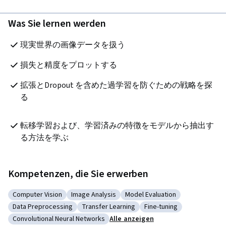
Was Sie lernen werden
現実世界の画像データを扱う
損失と精度をプロットする
拡張とDropout を含めた過学習を防ぐための戦略を探
る
転移学習および、学習済みの特徴をモデルから抽出す
る方法を学ぶ
Kompetenzen, die Sie erwerben
Computer Vision
Image Analysis
Model Evaluation
Kategorie: Computer Vision
Kategorie: Image Analysis
Kategorie: Model Evaluation
Data Preprocessing
Transfer Learning
Fine-tuning
Kategorie: Data Preprocessing
Kategorie: Transfer Learning
Kategorie: Fine-tuning
Convolutional Neural Networks
Alle anzeigen
Kategorie: Convolutional Neural Networks