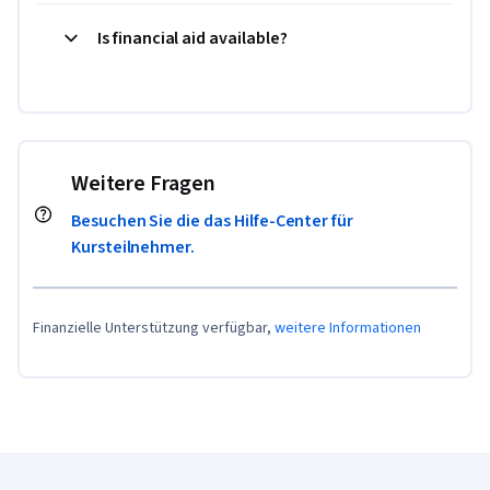
Is financial aid available?
Weitere Fragen
Besuchen Sie die das Hilfe-Center für
Kursteilnehmer.
Finanzielle Unterstützung verfügbar,
weitere Informationen
Coursera-Fußzeile