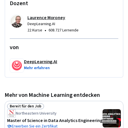
最も重要かつ基本的な原理を学習します。deeplearning.ai
Dozent
が提供する新しい「TensorFlow in Practice 専門講座」で
は、TensorFlowを使用してそれらの原理を実装し、拡張
Laurence Moroney
性のあるモデルを構築して現実世界の問題に適用する方法
DeepLearning.AI
を学びます。ニューラルネットワークの仕組みについての
•
22 Kurse
608.727 Lernende
理解を深めるには、「ディープラーニング専門講座」を受
講することをお勧めします。
von
DeepLearning.AI
Mehr erfahren
Mehr von Machine Learning entdecken
Bereit für den Job
Status: Bereit für den Job
Northeastern University
Master of Science in Data Analytics Engineering
Erwerben Sie ein Zertifikat