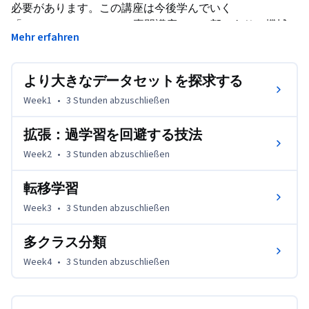
必要があります。この講座は今後学んでいく
「TensorFlow in Practice 専門講座」の一部であり、機械
Mehr erfahren
学習用の人気のオープンソースフレームワークである
TensorFlowのベストプラクティスを学習します。
より大きなデータセットを探求する
deeplearning.ai が提供する「TensorFlow in Practice 専門講
座」の講座２では、講座１で構築したコンピュータビジョ
Week1
•
3 Stunden
abzuschließen
ンモデルを改善するための高度な技法を学習します。現実
世界の様々な形状とサイズがある画像の扱い方を探求し、
拡張：過学習を回避する技法
畳み込みを通過する画像がたどる行程を視覚化して、コン
Week2
•
3 Stunden
abzuschließen
ピューターがどのようにして情報を「見る」かを理解し、
損失と精度をプロットし、拡張とDropoutなど、過学習を
転移学習
防ぐための戦略を探求します。最後に、講座２では転移学
Week3
•
3 Stunden
abzuschließen
習を紹介し、学習した特徴をモデルから抽出する方法を学
びます。

多クラス分類
アンドリュー・エンの「 The Machine Learning（機械学
Week4
•
3 Stunden
abzuschließen
習）」と「Deep Learning Specialization（ディープラーニ
ング専門講座）」では、機械学習とディープラーニングの