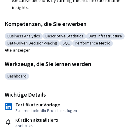
executive decisions by turning metrics into actionable 
insights.
Kompetenzen, die Sie erwerben
Business Analytics
Descriptive Statistics
Data Infrastructure
Kategorie: Business Analytics
Kategorie: Descriptive Statistics
Kategorie: Data Infra
Data-Driven Decision-Making
SQL
Performance Metric
Kategorie: Data-Driven Decision-Making
Kategorie: SQL
Kategorie: Performance Met
Alle anzeigen
Werkzeuge, die Sie lernen werden
Dashboard
Kategorie: Dashboard
Wichtige Details
Zertifikat zur Vorlage
Zu Ihrem LinkedIn-Profil hinzufügen
Kürzlich aktualisiert!
April 2026