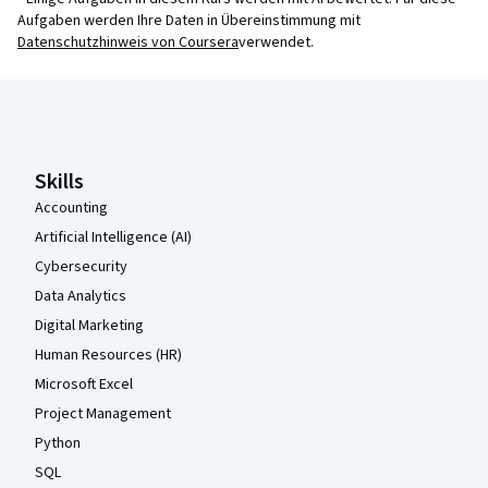
Aufgaben werden Ihre Daten in Übereinstimmung mit
Datenschutzhinweis von Coursera
verwendet.
Coursera-Fußzeile
Skills
Accounting
Artificial Intelligence (AI)
Cybersecurity
Data Analytics
Digital Marketing
Human Resources (HR)
Microsoft Excel
Project Management
Python
SQL