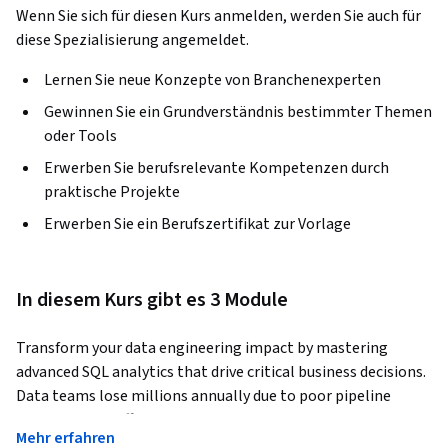
Wenn Sie sich für diesen Kurs anmelden, werden Sie auch für
diese Spezialisierung angemeldet.
Lernen Sie neue Konzepte von Branchenexperten
Gewinnen Sie ein Grundverständnis bestimmter Themen
oder Tools
Erwerben Sie berufsrelevante Kompetenzen durch
praktische Projekte
Erwerben Sie ein Berufszertifikat zur Vorlage
In diesem Kurs gibt es 3 Module
Transform your data engineering impact by mastering 
advanced SQL analytics that drive critical business decisions. 
Data teams lose millions annually due to poor pipeline 
monitoring, inefficient scaling decisions, and missed data 
Mehr erfahren
relationships that could unlock strategic insights.