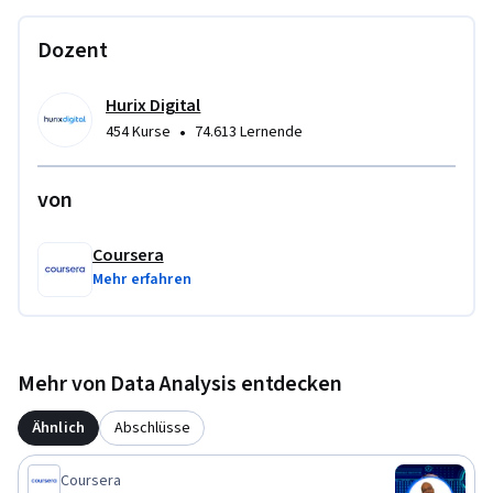
This course is unique because it bridges the gap between 
Dozent
technical SQL skills and strategic business value, teaching 
you to translate complex data operations into executive-
Hurix Digital
ready insights and financial justifications.

•
454 Kurse
74.613 Lernende
To be successful in this project, you should have a solid 
von
foundation in intermediate SQL, experience with data 
warehousing concepts, and familiarity with basic 
performance metrics and business analytics principles.
Coursera
Mehr erfahren
Mehr von Data Analysis entdecken
Ähnlich
Abschlüsse
Coursera