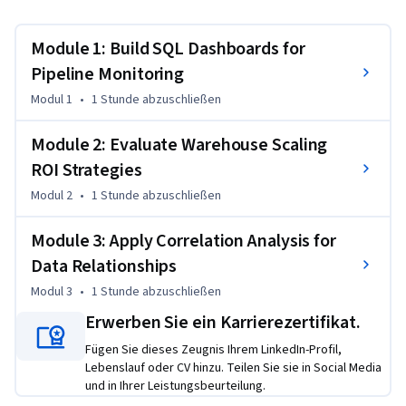
This Short Course was created to help data engineering 
Module 1: Build SQL Dashboards for
professionals accomplish measurable business impact 
through sophisticated SQL analytics.

Pipeline Monitoring
Modul 1
•
1 Stunde
abzuschließen
By completing this course, you'll be able to build 
comprehensive monitoring dashboards that prevent costly 
Module 2: Evaluate Warehouse Scaling
pipeline failures, create ROI-backed infrastructure 
ROI Strategies
recommendations that optimize budget allocation, and 
Modul 2
•
1 Stunde
abzuschließen
identify hidden data correlations that reveal new business 
opportunities you can apply immediately in your role.

Module 3: Apply Correlation Analysis for
Data Relationships
By the end of this course, you will be able to:

- Apply SQL to build dashboards for monitoring pipeline 
Modul 3
•
1 Stunde
abzuschließen
performance

Erwerben Sie ein Karrierezertifikat.
- Evaluate warehouse scaling strategies to deliver ROI-
Fügen Sie dieses Zeugnis Ihrem LinkedIn-Profil,
backed recommendations

Lebenslauf oder CV hinzu. Teilen Sie sie in Social Media
- Apply correlation techniques to measure the association 
und in Ihrer Leistungsbeurteilung.
between numeric variables
