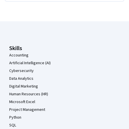
Coursera-Fußzeile
Skills
Accounting
Artificial Intelligence (AI)
Cybersecurity
Data Analytics
Digital Marketing
Human Resources (HR)
Microsoft Excel
Project Management
Python
SQL