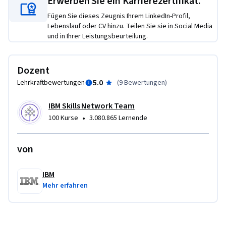
Erwerben Sie ein Karrierezertifikat.
If you’re looking to add job-ready encryption and 
cryptography skills employers need to your resume, enroll 
Fügen Sie dieses Zeugnis Ihrem LinkedIn-Profil,
today!
Lebenslauf oder CV hinzu. Teilen Sie sie in Social Media
und in Ihrer Leistungsbeurteilung.
Dozent
5.0
Lehrkraftbewertungen
(
9 Bewertungen
)
IBM Skills Network Team
•
100 Kurse
3.080.865 Lernende
von
IBM
Mehr erfahren