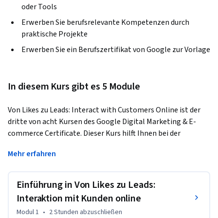
oder Tools
Erwerben Sie berufsrelevante Kompetenzen durch
praktische Projekte
Erwerben Sie ein Berufszertifikat von Google zur Vorlage
In diesem Kurs gibt es 5 Module
Von Likes zu Leads: Interact with Customers Online ist der 
dritte von acht Kursen des Google Digital Marketing & E-
commerce Certificate. Dieser Kurs hilft Ihnen bei der 
Entwicklung von Social Media Marketing-Strategien. Social 
Mehr erfahren
Media ist ein wichtiger digitaler Marketingkanal für viele 
Unternehmen, da viele Menschen soziale Plattformen 
nutzen, um Kontakte zu knüpfen, mit Unternehmen zu 
Einführung in Von Likes zu Leads:
interagieren und Inhalte zu teilen. Keine digitale 
Interaktion mit Kunden online
Marketingstrategie ist vollständig ohne eine Online-
Modul 1
•
2 Stunden
abzuschließen
Markenpräsenz, auf der Kunden mit einer Marke in Kontakt 