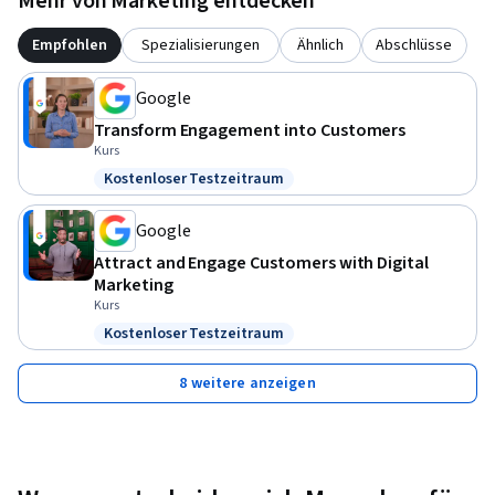
Mehr von Marketing entdecken
Empfohlen
Spezialisierungen
Ähnlich
Abschlüsse
Google
Transform Engagement into Customers
Kurs
Kostenloser Testzeitraum
Status: Kostenloser Testzeitraum
Google
Attract and Engage Customers with Digital
Marketing
Kurs
Kostenloser Testzeitraum
Status: Kostenloser Testzeitraum
8 weitere anzeigen