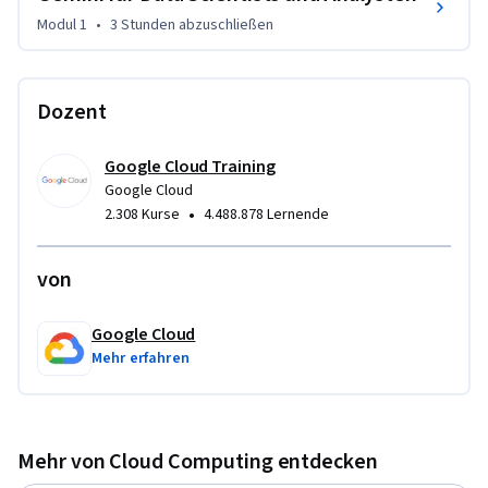
Datenanalysen und Workflows für Machine Learning 
Modul 1
•
3 Stunden
abzuschließen
optimiert.
Duet AI wurde umbenannt in Gemini, unser Modell der 
nächsten Generation."
Dozent
Google Cloud Training
Google Cloud
•
2.308 Kurse
4.488.878 Lernende
von
Google Cloud
Mehr erfahren
Mehr von Cloud Computing entdecken