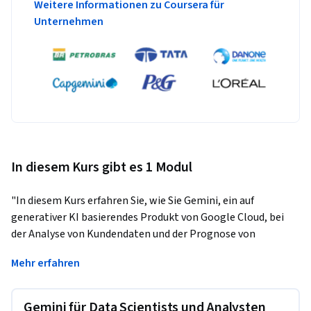
Weitere Informationen zu Coursera für
Unternehmen
In diesem Kurs gibt es 1 Modul
"In diesem Kurs erfahren Sie, wie Sie Gemini, ein auf 
generativer KI basierendes Produkt von Google Cloud, bei 
der Analyse von Kundendaten und der Prognose von 
Produktverkäufen unterstützen kann. Außerdem lernen Sie, 
Mehr erfahren
wie Sie mithilfe von Kundendaten in BigQuery Neukunden 
identifizieren, kategorisieren und gewinnen können. In den 
praxisorientierten Labs erfahren Sie, wie Gemini 
Gemini für Data Scientists und Analysten