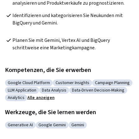
analysieren und Produktverkäufe zu prognostizieren.
Identifizieren und kategorisieren Sie Neukunden mit 
BigQuery und Gemini.
Planen Sie mit Gemini, Vertex AI und BigQuery 
schrittweise eine Marketingkampagne.
Kompetenzen, die Sie erwerben
Google Cloud Platform
Customer Insights
Campaign Planning
Kategorie: Google Cloud Platform
Kategorie: Customer Insights
Kategorie: Campaig
LLM Application
Data Analysis
Data-Driven Decision-Making
Kategorie: LLM Application
Kategorie: Data Analysis
Kategorie: Data-Driven Decisi
Analytics
Alle anzeigen
Kategorie: Analytics
Werkzeuge, die Sie lernen werden
Generative AI
Google Gemini
Gemini
Kategorie: Generative AI
Kategorie: Google Gemini
Kategorie: Gemini