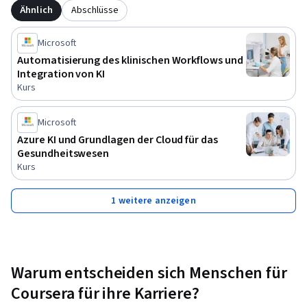
Verpflichtungen mit technologischer Innovation in Einklang 
Ähnlich
Abschlüsse
bringen.
Microsoft
Automatisierung des klinischen Workflows und
Integration von KI
Kurs
Microsoft
Azure KI und Grundlagen der Cloud für das
Gesundheitswesen
Kurs
1 weitere anzeigen
Warum entscheiden sich Menschen für
Coursera für ihre Karriere?