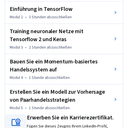
erstellen, ein Modell zur Vorhersage von 
Einführung in TensorFlow
Paarhandelsstrategien zu erstellen und zu testen sowie ein 
momentumbasiertes Handelsmodell zu erstellen und zu 
Modul 2
•
3 Stunden
abzuschließen
testen. Um diesen Kurs erfolgreich zu absolvieren, sollten 
Training neuronaler Netze mit
Sie über fortgeschrittene Kenntnisse in der Python-
Programmierung verfügen und mit den einschlägigen 
Tensorflow 2 und Keras
Bibliotheken für maschinelles Lernen wie Scikit-Learn, 
Modul 3
•
2 Stunden
abzuschließen
StatsModels und Pandas vertraut sein. Erfahrung mit SQL 
wird empfohlen. Sie sollten über Hintergrundwissen in 
Bauen Sie ein Momentum-basiertes
Statistik (Erwartungswerte und Standardabweichung, 
Handelssystem auf
Gaußsche Verteilungen, höhere Momente, 
Modul 4
•
1 Stunde
abzuschließen
Wahrscheinlichkeit, lineare Regressionen) und 
Grundkenntnisse der Finanzmärkte (Aktien, Anleihen, 
Erstellen Sie ein Modell zur Vorhersage
Derivate, Marktstruktur, Hedging) verfügen.
von Paarhandelsstrategien
Modul 5
•
1 Stunde
abzuschließen
Erwerben Sie ein Karrierezertifikat.
Fügen Sie dieses Zeugnis Ihrem LinkedIn-Profil,