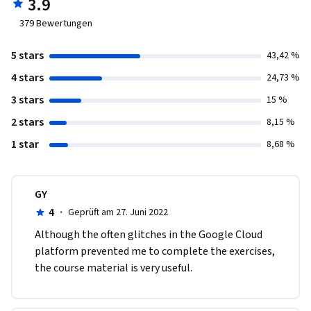
3.9
379
Bewertungen
5 stars
43,42 %
4 stars
24,73 %
3 stars
15 %
2 stars
8,15 %
1 star
8,68 %
GY
4
·
Geprüft am 27. Juni 2022
Although the often glitches in the Google Cloud 
platform prevented me to complete the exercises, 
the course material is very useful.