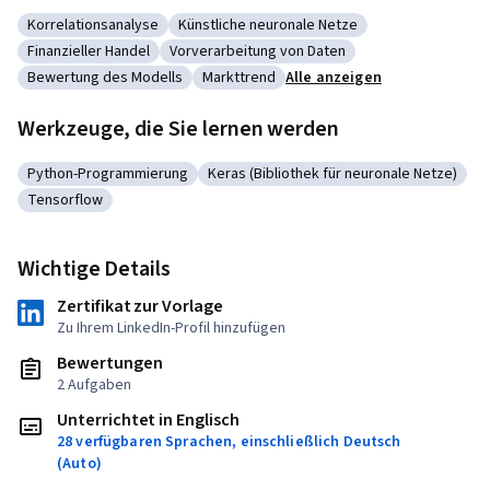
Korrelationsanalyse
Künstliche neuronale Netze
Kategorie: Korrelationsanalyse
Kategorie: Künstliche neuronale Netze
Finanzieller Handel
Vorverarbeitung von Daten
Kategorie: Finanzieller Handel
Kategorie: Vorverarbeitung von Daten
Bewertung des Modells
Markttrend
Alle anzeigen
Kategorie: Bewertung des Modells
Kategorie: Markttrend
Werkzeuge, die Sie lernen werden
Python-Programmierung
Keras (Bibliothek für neuronale Netze)
Kategorie: Python-Programmierung
Kategorie: Keras (Bibliothek für neur
Tensorflow
Kategorie: Tensorflow
Wichtige Details
Zertifikat zur Vorlage
Zu Ihrem LinkedIn-Profil hinzufügen
Bewertungen
2 Aufgaben
Unterrichtet in Englisch
28 verfügbaren Sprachen, einschließlich Deutsch
(Auto)