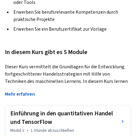
oder Tools
Erwerben Sie berufsrelevante Kompetenzen durch
praktische Projekte
Erwerben Sie ein Berufszertifikat zur Vorlage
In diesem Kurs gibt es 5 Module
Dieser Kurs vermittelt die Grundlagen für die Entwicklung 
fortgeschrittener Handelsstrategien mit Hilfe von 
Techniken des maschinellen Lernens. In diesem Kurs lernen 
Sie die wichtigsten Komponenten kennen, die jeder noch so 
Mehr erfahren
komplexen Handelsstrategie gemeinsam sind. Sie werden in 
verschiedene Handelsstrategien eingeführt, darunter 
quantitativer Handel, Paarhandel und Momentum-Handel. 
Einführung in den quantitativen Handel
Am Ende des Kurses werden Sie in der Lage sein, 
und TensorFlow
grundlegende quantitative Handelsstrategien zu entwerfen, 
Modul 1
•
1 Stunde
abzuschließen
maschinelle Lernmodelle mit Keras und TensorFlow zu 