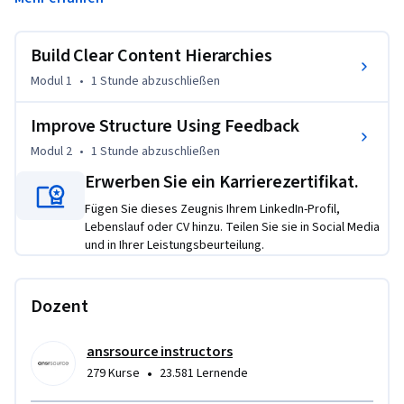
maintaining pages to designing content systems that scale, 
support intuitive navigation, and build user trust.
Build Clear Content Hierarchies
In this course, you’ll learn how content structure shapes 
how people find information, collaborate, and make 
Modul 1
•
1 Stunde
abzuschließen
decisions. You’ll practice building parent–child hierarchies 
and linking patterns that reduce “where is this?” friction. 
Improve Structure Using Feedback
You’ll then shift into diagnosis: using realistic scenarios, 
Modul 2
•
1 Stunde
abzuschließen
you’ll interpret NPS scores and usability signals to pinpoint 
Erwerben Sie ein Karrierezertifikat.
structural breakdowns and prioritize improvements.

Fügen Sie dieses Zeugnis Ihrem LinkedIn-Profil,
This course requires basic familiarity with Confluence. It 
Lebenslauf oder CV hinzu. Teilen Sie sie in Social Media
und in Ihrer Leistungsbeurteilung.
emphasizes decision-making over tool-specific workflows. 
You’ll practice thinking like someone accountable for a 
shared knowledge space, weighing trade-offs, accessibility 
Dozent
constraints, and downstream impact.
ansrsource instructors
•
279 Kurse
23.581 Lernende