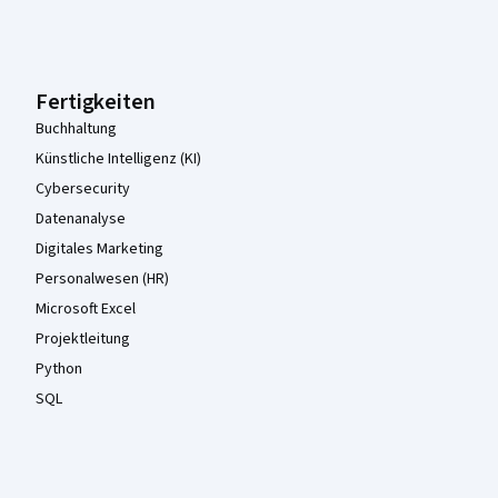
Coursera-Fußzeile
Fertigkeiten
Buchhaltung
Künstliche Intelligenz (KI)
Cybersecurity
Datenanalyse
Digitales Marketing
Personalwesen (HR)
Microsoft Excel
Projektleitung
Python
SQL