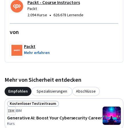
gesteuerter Innovation. Dieser Kurs hat einen mittleren 
Packt - Course Instructors
Schwierigkeitsgrad.
Packt
•
2.094 Kurse
626.678 Lernende
von
Packt
Mehr erfahren
Mehr von Sicherheit entdecken
Empfohlen
Spezialisierungen
Abschlüsse
Kostenloser Testzeitraum
Status: Kostenloser Testzeitraum
IBM
Generative AI: Boost Your Cybersecurity Career
Kurs