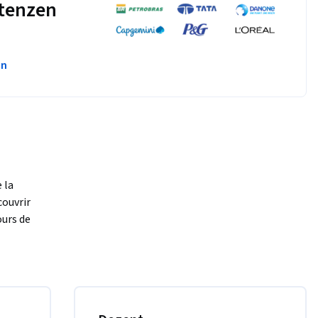
tenzen
en
la 
ouvrir 
urs de 
a 
epts issus 
sociales 
s 
en 
ours