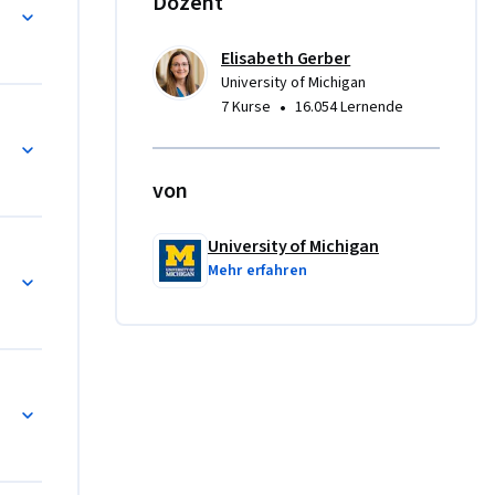
Dozent
Elisabeth Gerber
 
University of Michigan
ne 
•
7 Kurse
16.054 Lernende
s 
e base (1re partie)
utonome, 
prendre 
von
pourraient 
demain.

University of Michigan
e base (2e partie)
Mehr erfahren
us sûre, 
s 
nologiques 
 et 