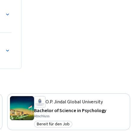
s—Technologies de base
ns
O.P. Jindal Global University
Bachelor of Science in Psychology
Abschluss
Bereit für den Job
Kategorie: Bereit für den Job