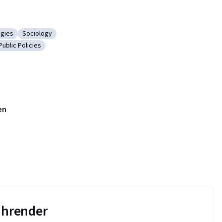
gies
Sociology
ging Technologies
Kategorie: Sociology
Public Policies
 Sciences
Kategorie: Public Policies
en
führender