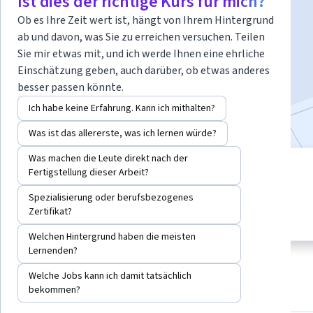
Ist dies der richtige Kurs für mich?
Ob es Ihre Zeit wert ist, hängt von Ihrem Hintergrund
Dozent:
Elisabeth Gerber
ab und davon, was Sie zu erreichen versuchen. Teilen
Sie mir etwas mit, und ich werde Ihnen eine ehrliche
Einschätzung geben, auch darüber, ob etwas anderes
Jetzt anmelden
besser passen könnte.
Bei
enthalten
•
Mehr erfahren
Ich habe keine Erfahrung. Kann ich mithalten?
Was ist das allererste, was ich lernen würde?
Was machen die Leute direkt nach der
6 Module
Fertigstellung dieser Arbeit?
Stufe Anfänger
Verschaffen Sie sich einen
Keine Vorkenntnisse
Spezialisierung oder berufsbezogenes
Einblick in ein Thema und lernen
erforderlich
Zertifikat?
Sie die Grundlagen.
Welchen Hintergrund haben die meisten
Lernenden?
Welche Jobs kann ich damit tatsächlich
Info
Module
Empfehlungen
Referenzen
bekommen?