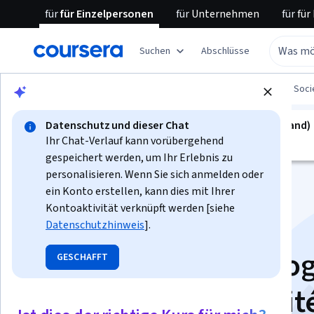
für
für Einzelpersonen
für
Unternehmen
für
für
Suchen
Abschlüsse
Blättern
Social Sciences
Governance and Soci
Datenschutz und dieser Chat
kurs ist nicht verfügbar in Deutsch (Deutschland)
Ihr Chat-Verlauf kann vorübergehend
Wir übersetzen es in weitere Sprachen.
gespeichert werden, um Ihr Erlebnis zu
personalisieren. Wenn Sie sich anmelden oder
ein Konto erstellen, kann dies mit Ihrer
Kontoaktivität verknüpft werden [siehe
Datenschutzhinweis
].
Personnes, technolog
GESCHAFFT
et futur de la mobilit