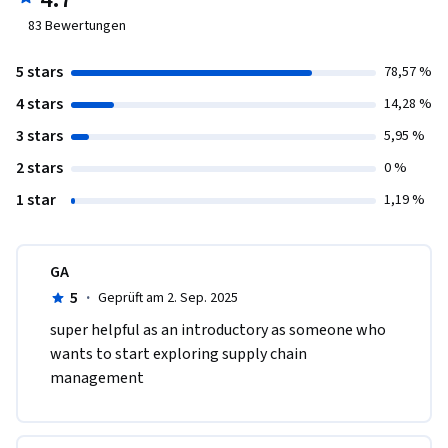
83
Bewertungen
5 stars
78,57 %
4 stars
14,28 %
3 stars
5,95 %
2 stars
0 %
1 star
1,19 %
GA
5
·
Geprüft am 2. Sep. 2025
super helpful as an introductory as someone who 
wants to start exploring supply chain 
management