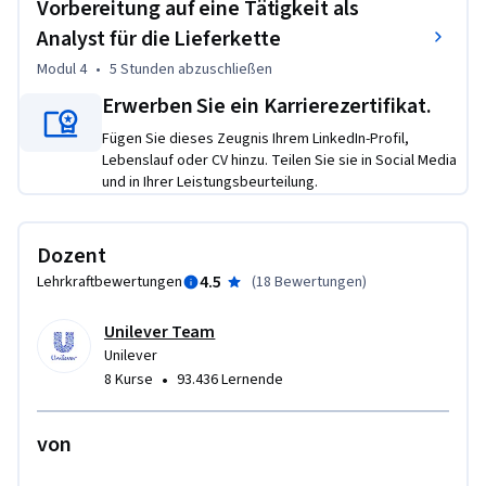
Erläutern Sie, wie Sie auf Echtzeit-Einblicke zugreifen, 
Vorbereitung auf eine Tätigkeit als
Bestandsverfügbarkeit und -bewegungen überprüfen, 
Analyst für die Lieferkette
Auffüllpläne erstellen und historische Daten prüfen können. 
Modul 4
•
5 Stunden
abzuschließen
Erkennen Sie, wie Sie genaue Pläne und Prognosen für die 
Erwerben Sie ein Karrierezertifikat.
Planung, Datenerfassung, Validierung, Aggregation und 
Finanzkonsolidierung erstellen können. 

Fügen Sie dieses Zeugnis Ihrem LinkedIn-Profil,
Erkennen Sie, wie Sie Annahmen mit Szenarien testen 
Lebenslauf oder CV hinzu. Teilen Sie sie in Social Media
und in Ihrer Leistungsbeurteilung.
können, um die Entscheidungsfindung bei Prognosen zu 
unterstützen. Optimieren Sie die Abläufe in der Lieferkette. 

Erkennen Sie Muster und Trends in Lieferkettendaten und 
Dozent
rationalisieren Sie Prozesse. Bereiten Sie sich auf eine Stelle 
4.5
Lehrkraftbewertungen
(
18 Bewertungen
)
als Supply Chain Analyst vor.
Unilever Team
Unilever
•
8 Kurse
93.436 Lernende
von