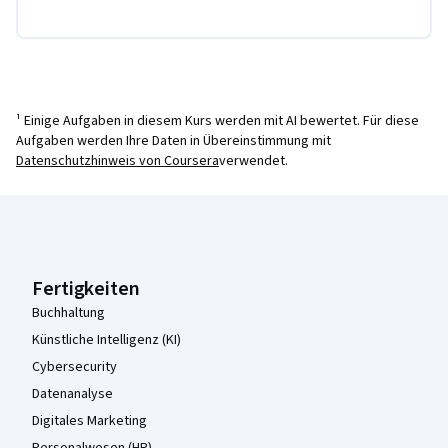
¹ Einige Aufgaben in diesem Kurs werden mit AI bewertet. Für diese
Aufgaben werden Ihre Daten in Übereinstimmung mit
Datenschutzhinweis von Coursera
verwendet.
Coursera-Fußzeile
Fertigkeiten
Buchhaltung
Künstliche Intelligenz (KI)
Cybersecurity
Datenanalyse
Digitales Marketing
Personalwesen (HR)