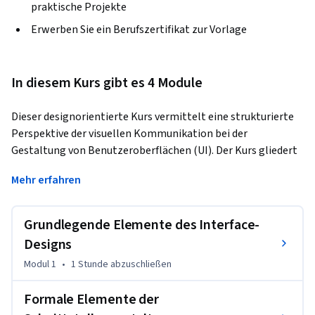
praktische Projekte
Erwerben Sie ein Berufszertifikat zur Vorlage
In diesem Kurs gibt es 4 Module
Dieser designorientierte Kurs vermittelt eine strukturierte 
Perspektive der visuellen Kommunikation bei der 
Gestaltung von Benutzeroberflächen (UI). Der Kurs gliedert 
sich in vier Hauptbereiche, in denen Sie sich von 
Mehr erfahren
grundlegenden Interaktionskonzepten bis hin zu den 
formalen Elementen Sprache, Form, Farbe und Typografie 
vorarbeiten. Anschließend analysieren Sie aktive 
Grundlegende Elemente des Interface-
Navigationskomponenten wie Menüs und Schaltflächen, 
Designs
bevor Sie die Gestaltungsregeln der Hierarchie und des 
Modul 1
•
1 Stunde
abzuschließen
plattformübergreifenden Designs erlernen. In einer Reihe 
von Vorlesungen und visuellen Übungen wenden Sie diese 
Formale Elemente der
erworbenen Fähigkeiten an, um eine einheitliche, 