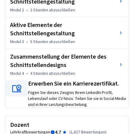
Schnittstellengestaltung
benutzerfreundliche, statische Bildschirmoberfläche zu 
entwerfen.
Modul 2
•
2 Stunden
abzuschließen
Aktive Elemente der
Schnittstellengestaltung
Modul 3
•
5 Stunden
abzuschließen
Zusammenstellung der Elemente des
Schnittstellendesigns
Modul 4
•
4 Stunden
abzuschließen
Erwerben Sie ein Karrierezertifikat.
Fügen Sie dieses Zeugnis Ihrem LinkedIn-Profil,
Lebenslauf oder CV hinzu. Teilen Sie sie in Social Media
und in Ihrer Leistungsbeurteilung.
Dozent
4.7
Lehrkraftbewertungen
(
1,827 Bewertungen
)