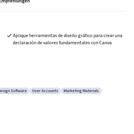
Empfehlungen
Aplique herramientas de diseño gráfico para crear una 
declaración de valores fundamentales con Canva.
Design Software
User Accounts
Marketing Materials
c and Visual Design Software
Kategorie: User Accounts
Kategorie: Marketing Materials
ual Design