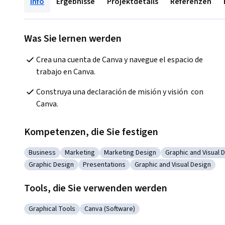
Info
Ergebnisse
Projektdetails
Referenzen
Was Sie lernen werden
Crea una cuenta de Canva y navegue el espacio de 
trabajo en Canva.
Construya una declaración de misión y visión  con 
Canva.
Kompetenzen, die Sie festigen
Business
Marketing
Marketing Design
Graphic and Visual 
Kategorie: Business
Kategorie: Marketing
Kategorie: Marketing Design
Kategorie: Graphi
Graphic Design
Presentations
Graphic and Visual Design
Kategorie: Graphic Design
Kategorie: Presentations
Kategorie: Graphic and Vis
Tools, die Sie verwenden werden
Graphical Tools
Canva (Software)
Kategorie: Graphical Tools
Kategorie: Canva (Software)