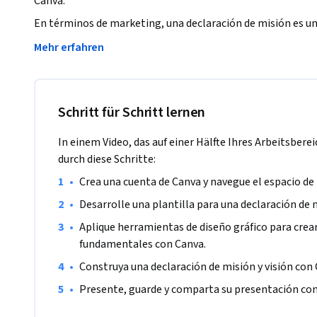
Canva. 
En términos de marketing, una declaración de misión es un 
negocio y por qué existe. Las declaraciones de la visión se b
Mehr erfahren
inspirar y dar instrucciones a los empleados de la empresa en
aspiración. Una misión es procesable.

Al final de este proyecto usted podrá incorporar un esquem
Schritt für Schritt lernen
diseño. Este proyecto será relevante tanto para personas 
personas en el campo empresarial.

In einem Video, das auf einer Hälfte Ihres Arbeitsberei
durch diese Schritte:
La plataforma Canva ofrece todas las herramientas necesar
•
Crea una cuenta de Canva y navegue el espacio de
como visualmente atractivo y fácilmente de compartir y tr
•
Desarrolle una plantilla para una declaración de m
proyecto guiado a organizar sus ideas y a utilizar herramien
declaración de misión y visión  que le servirá como plantilla
•
Aplique herramientas de diseño gráfico para crear
fundamentales con Canva.
Nota: Este curso es de mayor utilidad para estudiantes que 
•
Construya una declaración de misión y visión con 
Actualmente, estamos trabajando para proporcionar la mi
•
Presente, guarde y comparta su presentación con