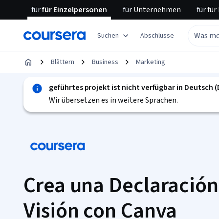
für
für Einzelpersonen
für
Unternehmen
für
für
Suchen
Abschlüsse
Blättern
Business
Marketing
geführtes projekt ist nicht verfügbar in Deutsch 
Wir übersetzen es in weitere Sprachen.
Crea una Declaración
Visión con Canva