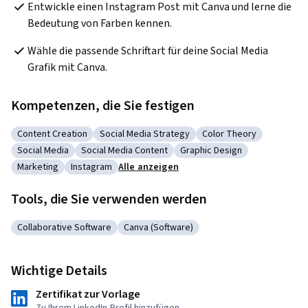
Entwickle einen Instagram Post mit Canva und lerne die 
Bedeutung von Farben kennen.
Wähle die passende Schriftart für deine Social Media 
Grafik mit Canva.
Kompetenzen, die Sie festigen
Content Creation
Social Media Strategy
Color Theory
Kategorie: Content Creation
Kategorie: Social Media Strategy
Kategorie: Color Theo
Social Media
Social Media Content
Graphic Design
Kategorie: Social Media
Kategorie: Social Media Content
Kategorie: Graphic Design
Marketing
Instagram
Alle anzeigen
Kategorie: Marketing
Kategorie: Instagram
Tools, die Sie verwenden werden
Collaborative Software
Canva (Software)
Kategorie: Collaborative Software
Kategorie: Canva (Software)
Wichtige Details
Zertifikat zur Vorlage