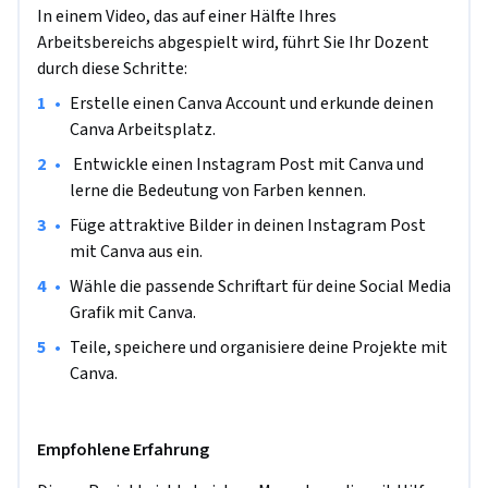
User von sozialen Netzwerken werden im heutigen Zeitalter 
In einem Video, das auf einer Hälfte Ihres
von Informationen und Bildern regelrecht überschwemmt. 
Arbeitsbereichs abgespielt wird, führt Sie Ihr Dozent
Aufgabe des Social Media Marketings ist es daher, kreative 
durch diese Schritte:
Wege zu finden um die Aufmerksamkeit der User für ihre 
•
Erstelle einen Canva Account und erkunde deinen 
Produkte und Dienstleistungen zu gewinnen. Dies erfolgt 
Canva Arbeitsplatz.
oftmals auf Basis eines sehr geringen Marketing Budgets. 

•
 Entwickle einen Instagram Post mit Canva und 
Die web basierte Plattform Canva bietet alle nötigen 
lerne die Bedeutung von Farben kennen.
Werkzeuge um visuell attraktive und organisierte Produkte 
•
Füge attraktive Bilder in deinen Instagram Post 
alleine, oder als Team zu kreieren und zu teilen. Am Ende 
mit Canva aus ein.
dieses Projekts wirst du gelernt haben, Grafikdesign Tools 
•
Wähle die passende Schriftart für deine Social Media 
anzuwenden um kreative und attraktive Grafiken für soziale 
Grafik mit Canva.
Medien zu gestalten. Diese Grafiken werden dir dabei 
behilflich sein, dein Business zu bewerben.
•
Teile, speichere und organisiere deine Projekte mit 
Canva.
Empfohlene Erfahrung