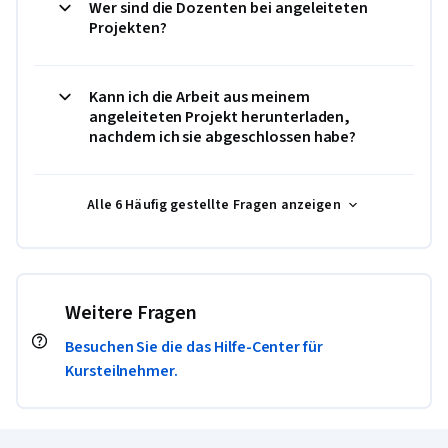
Wer sind die Dozenten bei angeleiteten
Projekten?
Kann ich die Arbeit aus meinem
angeleiteten Projekt herunterladen,
nachdem ich sie abgeschlossen habe?
Alle 6 Häufig gestellte Fragen anzeigen
Weitere Fragen
Besuchen Sie die das Hilfe-Center für
Kursteilnehmer.
Coursera-Fußzeile