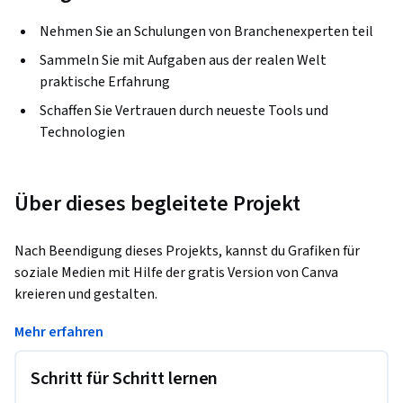
Nehmen Sie an Schulungen von Branchenexperten teil
Sammeln Sie mit Aufgaben aus der realen Welt
praktische Erfahrung
Schaffen Sie Vertrauen durch neueste Tools und
Technologien
Über dieses begleitete Projekt
Nach Beendigung dieses Projekts, kannst du Grafiken für 
soziale Medien mit Hilfe der gratis Version von Canva 
kreieren und gestalten. 
Egal, ob du eine neue Marke startest oder eine bestehende 
Mehr erfahren
mithilfe deiner Social-Media-Strategie optimieren möchtest 
– visuelle Inhalte unterstützen dich bei der Etablierung 
Schritt für Schritt lernen
deiner Online-Identität.
