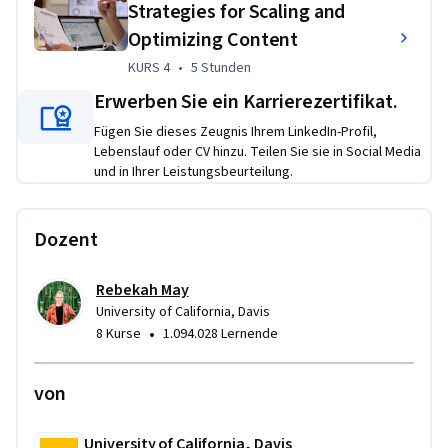
and build systems that support long-term growth and 
Strategies for Scaling and
impact.
Optimizing Content
Übungsprojekt
KURS 4
,
5 Stunden
KURS 4
•
5 Stunden
Erwerben Sie ein Karrierezertifikat.
The projects throughout the specialization ask learners to 
apply course concepts to authentic content marketing 
Fügen Sie dieses Zeugnis Ihrem LinkedIn-Profil,
Lebenslauf oder CV hinzu. Teilen Sie sie in Social Media
challenges, such as designing a scalable content strategy, 
und in Ihrer Leistungsbeurteilung.
optimizing content for search and user engagement, and 
evaluating performance using meaningful KPIs. Learners 
will synthesize strategic planning, optimization, and 
Dozent
scaling techniques to solve real-world problems that mirror 
professional content marketing workflows.
Rebekah May
University of California, Davis
•
8 Kurse
1.094.028 Lernende
von
University of California, Davis