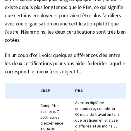
Traitement des données, Google Sheets,
existe depuis plus longtemps que le PBA, ce qui signifie
Éthique des données, Saisie de données,
que certains employeurs pourraient être plus familiers
Logiciel de tableur, Création de tableaux de
avec une organisation ou une certification plutôt que
bord, IBM Cognos Analytics, Tableau de bord,
l'autre. Néanmoins, les deux certifications sont très bien
Histogramme, Logiciel de visualisation de
cotées.
données, Cartes des arbres, Diagrammes de
dispersion, Visualisation des données,
En un coup d'œil, voici quelques différences clés entre
Visualisation interactive des données, Logiciel
les deux certifications pour vous aider à décider laquelle
de veille stratégique, Intégrations AI, Élicitation
correspond le mieux à vos objectifs :
des exigences, IA générative, Workflows d'IA,
Communication avec les parties prenantes,
CBAP
PBA
Prise de décision fondée sur des données,
Amélioration des processus, Analyse des
Avec un diplôme
Compléter
besoins, Gestion du flux de travail, Intelligence
secondaire, compléter
au moins 7
60 mois de travail en tant
artificielle, Automatisation des processus
500 heures
que praticien en analyse
d'expérience
d'entreprise, Gestion des risques, Gestion de
d'affaires et au moins 35
en BA au