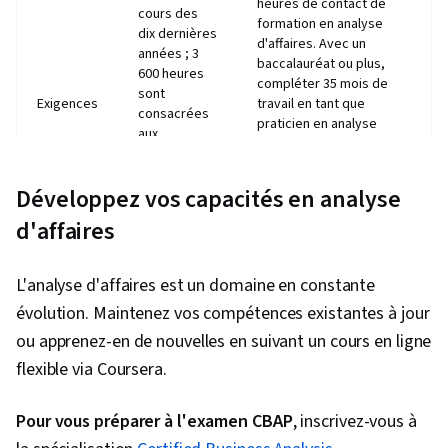
heures de contact de
projet, Stratégies de communication,
cours des
formation en analyse
dix dernières
Engagement des parties prenantes,
d'affaires. Avec un
années ; 3
Atténuation des risques, Planification de la
baccalauréat ou plus,
600 heures
compléter 35 mois de
communication, Gestion des risques liés aux
sont
Exigences
travail en tant que
consacrées
projets, Analyse des risques, Communication,
praticien en analyse
aux
d'affaires et au moins 35
Rapports de gestion, Planification du projet,
domaines
heures de contact de
BABOK
Exécution du plan, Analyse des lacunes,
formation en analyse
Développez vos capacités en analyse
combinés ;
Stratégies technologiques, Analyse, Analyse
d'affaires. Pour les deux
35 heures de
d'affaires
types de candidats à
des systèmes, Évaluation des besoins,
DP au cours
l'examen, leur expérience
des quatre
Processus d'affaires, Documents relatifs aux
professionnelle doit
dernières
L'analyse d'affaires est un domaine en constante
avoir eu lieu au cours des
besoins des utilisateurs, Expression orale,
années.
8 dernières années.
évolution. Maintenez vos compétences existantes à jour
Looker (Logiciel), Conception du projet, Logiciel
120
ou apprenez-en de nouvelles en suivant un cours en ligne
d'analyse de données, Analyse opérationnelle,
200 questions à choix
questions à
multiples sur 4 heures (25
flexible via Coursera.
Méthodologie agile, Modélisation des données,
Examen
choix
sont non notées,
multiples sur
Témoignage de l'utilisateur
questions de pré-test).
3,5 heures.
Pour vous préparer à l'examen CBAP
, inscrivez-vous à
Membre :