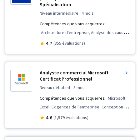
Spécialisation
niveau intermédiaire
· 4 mois
Compétences que vous acquerrez :
Architecture d'entreprise, Analyse des causes
profondes, Engagement des parties prenantes,
4.7
(355 évaluations)
Analyse des parties prenantes, Demandes de
modification, Mesure de la performance,
Stratégie organisationnelle, Analyse
Analyste commercial Microsoft
concurrentielle, Stratégie commerciale,
Certificat Professionnel
Gestion des processus, Gestion des processus
niveau débutant
· 3 mois
d'entreprise, Gestion des exigences, Analyse,
Compétences que vous acquerrez :
Microsoft
Analyse des systèmes, Atténuation des
Excel, Exigences de l'entreprise, Conception de
risques, Modélisation des processus
diagrammes, Engagement des parties
4.6
(1,579 évaluations)
d'entreprise, Planification stratégique,
prenantes, Formules Excel, Témoignage de
Compétences en matière d'entretien,
l'utilisateur, Microsoft Power Platform, Gestion
Communication avec les parties prenantes,