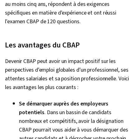
au moins cinq ans, répondent à des exigences
risques, Modélisation des processus
spécifiques en matière d'expérience et ont réussi
d'entreprise, Planification stratégique,
l'examen CBAP de 120 questions.
Compétences en matière d'entretien,
Communication avec les parties prenantes,
Planification des activités, Analyse de l'activité,
Les avantages du CBAP
Exigences de l'entreprise, Stratégies
commerciales, Analyse des risques, Processus
Devenir CBAP peut avoir un impact positif sur les
d'affaires, Analyse du processus, Amélioration
perspectives d'emploi globales d'un professionnel, ses
des processus d'entreprise, Gestion des
attentes salariales et sa position professionnelle. Voici
risques liés aux projets, Analyse des systèmes
les avantages les plus courants :
d'entreprise, Outils d'analyse commerciale,
Modélisation d'entreprise, Études de cas,
Se démarquer auprès des employeurs
Analyse des besoins, Témoignage de
potentiels
. Dans un bassin de candidats
l'utilisateur, Élicitation des exigences, Analyse
nombreux et compétitifs, avoir la désignation
financière, Facilitation de la discussion,
CBAP pourrait vous aider à vous démarquer des
Collaboration, Communication, Modélisation
autres candidats et à décrocher votre prochain