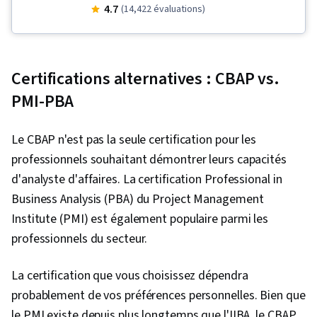
d'entreprise, Amélioration et optimisation des
4.7
(14,422 évaluations)
processus, Formules Excel, Optimisation des
processus, Modélisation des processus,
Nettoyage des données, Ingénierie rapide,
Certifications alternatives : CBAP vs.
Modélisation des processus d'entreprise,
PMI-PBA
Transformation numérique, Gestion des
exigences, L'IA responsable, Présentation des
Le CBAP n'est pas la seule certification pour les
données, Outils d'analyse commerciale,
professionnels souhaitant démontrer leurs capacités
Analyse de l'activité, Analyse d'entreprise,
d'analyste d'affaires. La certification Professional in
Analyse des parties prenantes, Exigences de
Business Analysis (PBA) du Project Management
l'entreprise, Analyse du processus, Récit de
Institute (PMI) est également populaire parmi les
données, Microsoft Excel, Qualité des données,
professionnels du secteur.
Manipulation de données, Tableaux croisés
dynamiques et graphiques, Analyse des
La certification que vous choisissez dépendra
données, Importation/exportation de données,
probablement de vos préférences personnelles. Bien que
Science des données, Intégrité des données,
le PMI existe depuis plus longtemps que l'IIBA, le CBAP