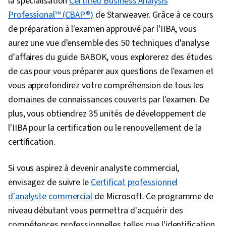
la spécialisation
Certified Business Analysis
Frais
350 USD Non-
Membre : 405 USD Non-
Professional™ (CBAP®)
de Starweaver. Grâce à ce cours
d'examen
membre :
membre : 555 USD [
5
]
de préparation à l'examen approuvé par l'IIBA, vous
505 USD
aurez une vue d'ensemble des 50 techniques d'analyse
d'affaires du guide BABOK, vous explorerez des études
de cas pour vous préparer aux questions de l'examen et
vous approfondirez votre compréhension de tous les
domaines de connaissances couverts par l'examen. De
plus, vous obtiendrez 35 unités de développement de
l'IIBA pour la certification ou le renouvellement de la
certification.
Si vous aspirez à devenir analyste commercial,
envisagez de suivre le
Certificat professionnel
d'analyste commercial
de Microsoft. Ce programme de
niveau débutant vous permettra d'acquérir des
compétences professionnelles telles que l'identification