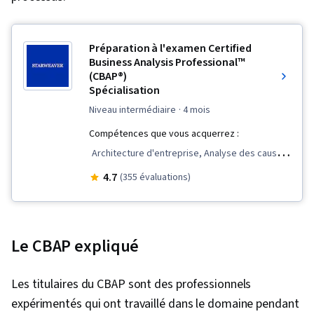
Préparation à l'examen Certified
Business Analysis Professional™
(CBAP®)
Spécialisation
niveau intermédiaire
· 4 mois
Compétences que vous acquerrez :
Architecture d'entreprise, Analyse des causes
profondes, Engagement des parties prenantes,
4.7
(355 évaluations)
Analyse des parties prenantes, Demandes de
modification, Mesure de la performance,
Stratégie organisationnelle, Analyse
Le CBAP expliqué
concurrentielle, Stratégie commerciale,
Gestion des processus, Gestion des processus
Les titulaires du CBAP sont des professionnels
d'entreprise, Gestion des exigences, Analyse,
expérimentés qui ont travaillé dans le domaine pendant
Analyse des systèmes, Atténuation des