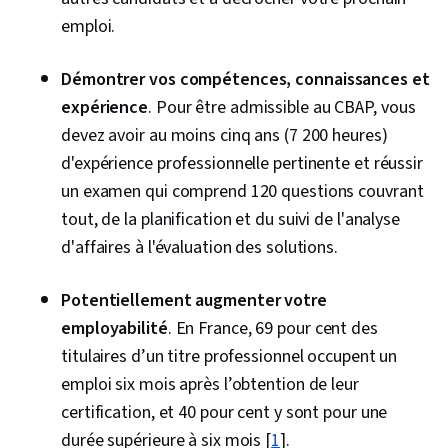
des processus, Intelligence économique,
emploi.
Gouvernance, Analyse d'entreprise, Gestion
Démontrer vos compétences, connaissances et
des parties prenantes, Planification,
expérience
. Pour être admissible au CBAP, vous
Adaptabilité, Favoriser l'engagement,
devez avoir au moins cinq ans (7 200 heures)
Établissement de priorités, Analyse des
d'expérience professionnelle pertinente et réussir
performances, Amélioration des processus,
un examen qui comprend 120 questions couvrant
Jira (Logiciel), Prise de décision fondée sur des
tout, de la planification et du suivi de l'analyse
données, Exploration de données, Arriérés,
d'affaires à l'évaluation des solutions.
Méthodologie agile
Potentiellement augmenter votre
employabilité
. En France, 69 pour cent des
titulaires d’un titre professionnel occupent un
emploi six mois après l’obtention de leur
certification, et 40 pour cent y sont pour une
durée supérieure à six mois [
1
].