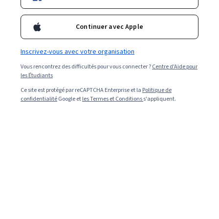
gestionnaire de la rémunération et des avantages
sociaux.
Continuer avec Apple
Inscrivez-vous avec votre organisation
Vous rencontrez des difficultés pour vous connecter ?
Centre d'Aide pour
les Étudiants
Ce site est protégé par reCAPTCHA Enterprise et la
Politique de
confidentialité
Google et
les Termes et Conditions
s'appliquent.
Read in English (Lire en Anglais).
Lorsque vous voulez comprendre les différentes façons
dont les employeurs rémunèrent les travailleurs, il est