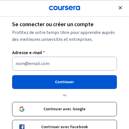
Inscrivez-vous
gratuitement
Se connecter ou créer un compte
Définition de la rémunération: Guide des salaires
Profitez de votre temps libre pour apprendre auprès
et rémunérations
des meilleures universités et entreprises.
Adresse e-mail
*
Définition de la rémunération:
Guide des salaires et
rémunérations
Continuer
Partager
ou
Écrit par Coursera Staff •
Mise à jour à
29 août 2024
Découvrez le salaire et la rémunération des employés.
Continuer avec Google
Découvrez son importance, les facteurs qui l'influencent
et comment poursuivre une carrière en tant que
Continuer avec Facebook