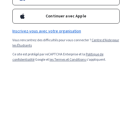
Continuer avec Apple
Inscrivez-vous avec votre organisation
Vous rencontrez des difficultés pour vous connecter ?
Centre d'Aide pour
les Étudiants
Ce site est protégé par reCAPTCHA Enterprise et la
Politique de
confidentialité
Google et
les Termes et Conditions
s'appliquent.
Read in English (Lire en anglais).
Les analystes de données en cybersécurité utilisent
leurs connaissances en analyse de données pour aider
les organisations à renforcer leur cybersécurité. À
mesure que la menace des cyberattaques augmente, le
besoin de professionnels en cybersécurité capables de