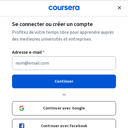
Inscrivez-vous
gratuitement
Se connecter ou créer un compte
Cybersecurity data analyst : leurs missions +
Profitez de votre temps libre pour apprendre auprès
comment le devenir
des meilleures universités et entreprises.
Adresse e-mail
*
Cybersecurity data analyst :
leurs missions + comment le
devenir
Continuer
Partager
ou
Écrit par Coursera Staff •
Mise à jour à
8 mai 2025
Découvrez comment devenir cybersecurity data analyst
Continuer avec Google
et les avantages de travailler dans la cybersécurité.
Continuer avec Facebook