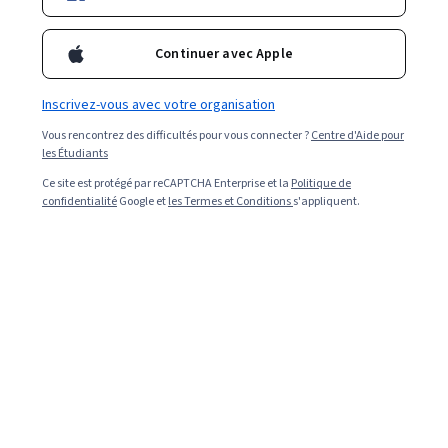
Continuer avec Apple
Inscrivez-vous avec votre organisation
Vous rencontrez des difficultés pour vous connecter ?
Centre d'Aide pour
les Étudiants
Ce site est protégé par reCAPTCHA Enterprise et la
Politique de
confidentialité
Google et
les Termes et Conditions
s'appliquent.
Read in English (Lire en anglais).
Un schéma de base de données offre un aperçu de la
structure d'une base de données, notamment de ses
différents éléments, de la manière dont ils sont liés les
uns aux autres et des règles qui les régissent. Par