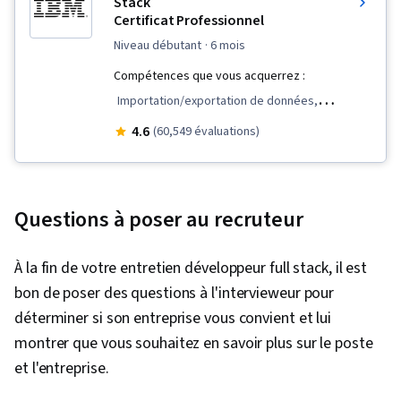
Stack
Certificat Professionnel
niveau débutant
· 6 mois
Compétences que vous acquerrez :
Importation/exportation de données,
Développement de logiciels, Kubernetes, Cycle
4.6
(60,549 évaluations)
de vie du développement logiciel, CI/CD,
L'informatique en nuage, Développement Web
Front-End, Informatique en nuage, Tests
Questions à poser au recruteur
unitaires, Conception de sites web réactifs,
Node.JS, Istio, Éthique des données,
À la fin de votre entretien développeur full stack, il est
Cartographie objet-relationnelle, HTML et CSS,
bon de poser des questions à l'intervieweur pour
OpenShift, Git (système de contrôle de
déterminer si son entreprise vous convient et lui
version), Infrastructure en nuage, Déploiement
montrer que vous souhaitez en savoir plus sur le poste
dans le nuage, Côté serveur, Interface de
et l'entreprise.
programmation d'applications (API), Flask