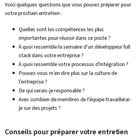
(Framework Web), Programmation Python,
Voici quelques questions que vous pouvez préparer pour
Intégrations AI, Principes de programmation,
votre prochain entretien :
Développement Web, Déploiement des
applications, Environnements de
Quelles sont les compétences les plus
développement intégré, IBM Cloud,
importantes pour réussir dans ce poste ?
Applications Web, Gestion du cycle de vie des
À quoi ressemble la semaine d'un développeur full
applications, Intelligence artificielle,
stack dans votre entreprise ?
Applications en nuage, Tests de logiciels,
À quoi ressemble votre processus d'intégration ?
Interface de ligne de commande,
Pouvez-vous m'en dire plus sur la culture de
Conteneurisation, Docker (Logiciel), Gestion de
l'entreprise ?
la configuration, Évolutivité, Architecture de
De qui serais-je responsable ?
l'infrastructure, YAML, DevOps, Microservices,
Avec combien de membres de l'équipe travaillerai-
Outils Devops, Sécurité de l'informatique en
je sur des projets ?
nuage, Nuage public, Ingénierie des nuages,
Normes de l'informatique en nuage, Stockage
des données, Services en nuage, Technologies
Conseils pour préparer votre entretien