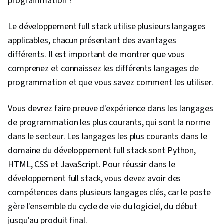
programmation ?
CSS, Interface utilisateur (UI), Bootstrap
(Framework Front-End), TCP/IP, Outils de
Le développement full stack utilise plusieurs langages
développement web, Conception de sites web,
applicables, chacun présentant des avantages
Développement Web, Serveurs web,
différents. Il est important de montrer que vous
Développement Web complet, Jest (cadre de
comprenez et connaissez les différents langages de
test JavaScript), Gestion du contexte, Interface
programmation et que vous savez comment les utiliser.
de programmation d'applications (API), Modèles
Vous devrez faire preuve d'expérience dans les langages
de conception de logiciels, Tests unitaires,
de programmation les plus courants, qui sont la norme
Figma (logiciel de conception), Éléments et
dans le secteur. Les langages les plus courants dans le
principes de conception, Persona (Expérience
domaine du développement full stack sont Python,
utilisateur), Wireframing, Conception de la mise
HTML, CSS et JavaScript. Pour réussir dans le
en page, Recherche UI/UX, Conception
développement full stack, vous devez avoir des
d'interaction, Revues de conception,
compétences dans plusieurs langages clés, car le poste
Conception de l'expérience, Algorithmes,
gère l'ensemble du cycle de vie du logiciel, du début
Structures de données, Communication
jusqu'au produit final.
technique, Informatique, Communication,