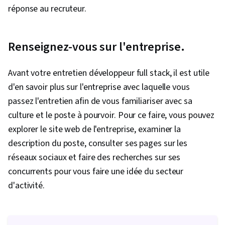
Gestion des paquets et des logiciels, Services
réponse au recruteur.
Web, Modèle Vue Contrôleur, Plate-forme API
Postman, Serveurs web, Cadres JavaScript,
Conception de l'API, Informatique, React.js,
Renseignez-vous sur l'entreprise.
Composants de l'interface utilisateur, React
Redux, Interface utilisateur (UI), Flux de
Avant votre entretien développeur full stack, il est utile
données, Réutilisation du code, Cadres Web,
d'en savoir plus sur l'entreprise avec laquelle vous
Cadres d'application, Livraison continue,
passez l'entretien afin de vous familiariser avec sa
Intégration continue, Communication,
culture et le poste à pourvoir. Pour ce faire, vous pouvez
Stratégies de communication, Suivre le
explorer le site web de l'entreprise, examiner la
mouvement, Compétences en matière de
description du poste, consulter ses pages sur les
communication verbale, Résolution de
réseaux sociaux et faire des recherches sur ses
problèmes, Établissement de relations,
concurrents pour vous faire une idée du secteur
Développement professionnel,
d'activité.
Professionnalisme, Comptes d'utilisateurs,
Conception de l'application, Déploiement