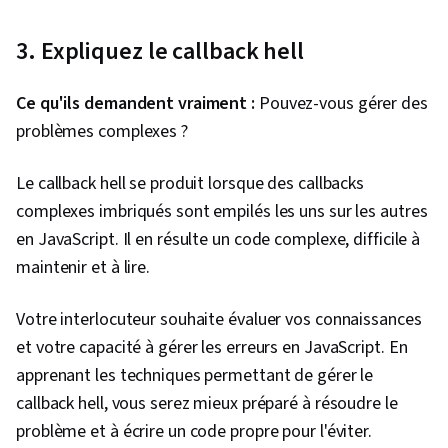
réactifs, Outils de développement web, Lignes
directrices sur l'accessibilité du contenu web,
3. Expliquez le callback hell
Conception de sites web, Web sémantique,
Développement Web Front-End,
Ce qu'ils demandent vraiment :
Pouvez-vous gérer des
Authentifications, Composants de l'interface
problèmes complexes ?
utilisateur, Développement d'applications,
Développement de logiciels, Déploiement dans
Le callback hell se produit lorsque des callbacks
le nuage, Infrastructure en nuage, Outils de
complexes imbriqués sont empilés les uns sur les autres
développement de logiciels, Restful API,
en JavaScript. Il en résulte un code complexe, difficile à
Performance de l'interface utilisateur, DevOps,
maintenir et à lire.
Déploiement continu, Pipelines Azure DevOps,
Gestion des performances des applications,
Votre interlocuteur souhaite évaluer vos connaissances
Déploiement des applications, Surveillance du
et votre capacité à gérer les erreurs en JavaScript. En
système, Sécurité de l'informatique en nuage,
apprenant les techniques permettant de gérer le
Microsoft Azure, Gestion des capacités,
callback hell, vous serez mieux préparé à résoudre le
Gestion de l'informatique en nuage,
problème et à écrire un code propre pour l'éviter.