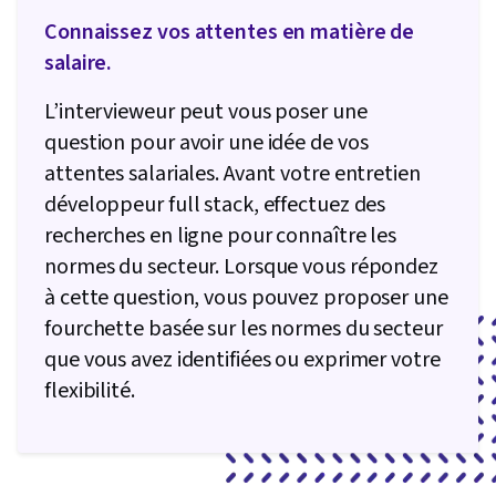
continu, Conception et développement de sites
Connaissez vos attentes en matière de
web, IA générative, Débogage, Examen du
salaire.
code, Documents de conception de logiciels,
Candidature au LLM, Sécurité des applications,
L’intervieweur peut vous poser une
Motifs de l'invitation, DevSecOps, Agents
question pour avoir une idée de vos
génératifs d'IA, Flux de travail agentiques
attentes salariales. Avant votre entretien
développeur full stack, effectuez des
recherches en ligne pour connaître les
normes du secteur. Lorsque vous répondez
à cette question, vous pouvez proposer une
fourchette basée sur les normes du secteur
que vous avez identifiées ou exprimer votre
flexibilité.