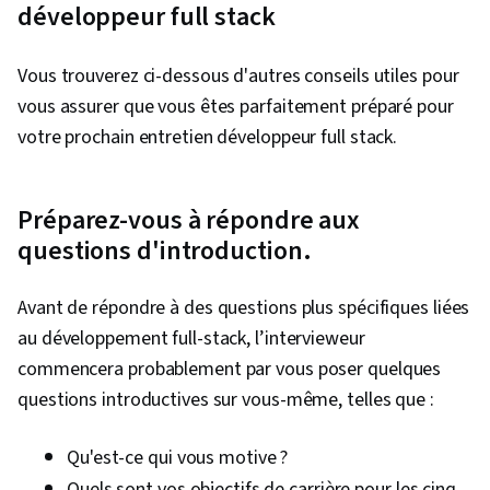
de l'informatique en nuage, Développement de
développeur full stack
l'informatique en nuage, Technologies de
stockage des données, Architecture de
Vous trouverez ci-dessous d'autres conseils utiles pour
l'informatique en nuage, Plates-formes
vous assurer que vous êtes parfaitement préparé pour
d'informatique en nuage, Génie logiciel, Outils
votre prochain entretien développeur full stack.
de développement de logiciels, Architecture
des logiciels, Développement web back-end,
Préparez-vous à répondre aux
Méthodologies de développement de logiciels,
questions d'introduction.
Langage de modélisation unifié,
Développement Web complet, Conception de
Avant de répondre à des questions plus spécifiques liées
logiciels, Langue web, Environnement de
au développement full-stack, l’intervieweur
développement, Modèles de conception de
commencera probablement par vous poser quelques
logiciels, L'informatique sans serveur, Restful
questions introductives sur vous-même, telles que :
API, Passerelle API, Développement
d'applications, NumPy, Collecte de données,
Qu'est-ce qui vous motive ?
Analyse des données, Scripting, GitHub,
Quels sont vos objectifs de carrière pour les cinq