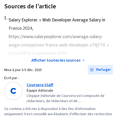
de balisage hypertexte (HTML), Javascript,
Sources de l’article
Visualisation des logiciels, Feuilles de style en
1
.
cascade (CSS), Conception centrée sur
Salary Explorer. «
Web Developer Average Salary in
l'utilisateur, Outils de développement mobile,
France 2024
,
Commandes Linux, Cadres JavaScript,
https://www.salaryexplorer.com/average-salary-
Recherche en design, Facilité d'utilisation,
wage-comparison-france-web-developer-c74j774. »
Conception de l'interface et de l'expérience
Consulté le 3 septembre 2024.
utilisateur (UI/UX), JSON, Unix, React.js, Git
Afficher toutes les sources
(système de contrôle de version), Conception
Partager
Mise à jour à
5 déc. 2025
de l'interface utilisateur (UI), Tests
d'utilisabilité, Examen du code, Conception de
Écrit par :
Coursera Staff
sites web réactifs, Applications Web,
Équipe éditoriale
Développement Web Front-End, Examen
L’équipe éditoriale de Coursera est composée de
technique des logiciels, Web sémantique,
rédacteurs, de rédacteurs et de ...
Stratégie UI/UX, Contrôle des versions, HTML et
Ce contenu a été mis à disposition à des fins d'information
CSS, Interface utilisateur (UI), Bootstrap
uniquement. Il est conseillé aux étudiants d'effectuer des recherches