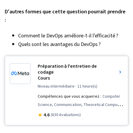
D'autres formes que cette question pourrait prendre
:
Comment le DevOps améliore-t-il l'efficacité ?
Quels sont les avantages du DevOps ?
Préparation à l'entretien de
codage
Cours
niveau intermédiaire
· 11 heure(s)
Compétences que vous acquerrez :
Computer
Science, Communication, Theoretical Computer
Science, Algorithms, Software Design Patterns,
4.6
(830 évaluations)
Computer Programming, Programming
Principles, Data Structures, Computational