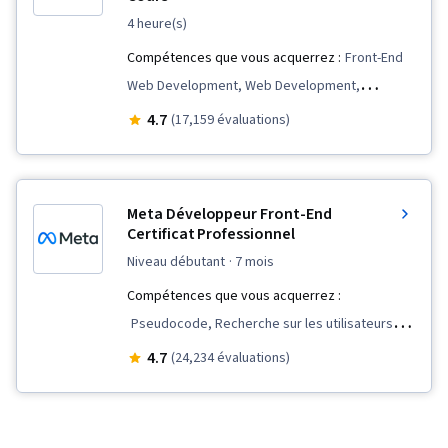
4 heure(s)
Compétences que vous acquerrez :
Front-End
Web Development, Web Development,
Software Installation, Frontend Performance,
4.7
(17,159 évaluations)
Web Development Tools, Semantic Web,
Responsive Web Design, Web Content
Accessibility Guidelines, Web Design and
Meta Développeur Front-End
Development, Server Side, Web Applications,
Certificat Professionnel
Development Environment, HTML and CSS,
niveau débutant
· 7 mois
Javascript, Hypertext Markup Language (HTML),
Compétences que vous acquerrez :
Web Design, Ajax, Cascading Style Sheets (CSS)
Pseudocode, Recherche sur les utilisateurs,
Réutilisation du code, Conception de
4.7
(24,234 évaluations)
l'expérience utilisateur, Débogage, Lignes
directrices sur l'accessibilité du contenu web,
Composants de l'interface utilisateur, Langage