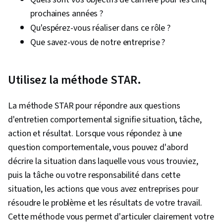
Technologie Open Source, Version du logiciel,
prochaines années ?
Contrôle des versions, Logiciel de
Qu'espérez-vous réaliser dans ce rôle ?
collaboration, Django (Framework Web), Bases
Que savez-vous de notre entreprise ?
de données relationnelles, SQL, Bootstrap
(Framework Front-End), Authentifications,
Bases de données, Systèmes de base de
Utilisez la méthode STAR.
données, Intégration frontale, Application de
base de données, Administration des bases de
La méthode STAR pour répondre aux questions
données, Conception de la base de données,
d'entretien comportemental signifie situation, tâche,
Développement de bases de données, Gestion
action et résultat. Lorsque vous répondez à une
des bases de données, Théorie des bases de
question comportementale, vous pouvez d'abord
données, Feuilles de style en cascade (CSS),
décrire la situation dans laquelle vous vous trouviez,
Javascript, Outils de développement web, Web
puis la tâche ou votre responsabilité dans cette
sémantique, Programmation événementielle,
situation, les actions que vous avez entreprises pour
Langages de script, Compatibilité des
résoudre le problème et les résultats de votre travail.
navigateurs, JSON, Autorisation (informatique),
Cette méthode vous permet d'articuler clairement votre