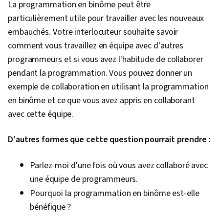
du programme, Côté serveur, Applications
La programmation en binôme peut être
Web, Intégration des systèmes, Intégrations AI,
particulièrement utile pour travailler avec les nouveaux
Réutilisation du code, Principes de
embauchés. Votre interlocuteur souhaite savoir
programmation, Logique informatique,
comment vous travaillez en équipe avec d'autres
Programmation informatique, Conception de
programmeurs et si vous avez l'habitude de collaborer
diagrammes, Pensée informatique,
pendant la programmation. Vous pouvez donner un
Cartographie objet-relationnelle, Sécurité des
exemple de collaboration en utilisant la programmation
données, Traitement des transactions, Gestion
en binôme et ce que vous avez appris en collaborant
des bases de données, Intégrité des données,
avec cette équipe.
Développement de bases de données,
D'autres formes que cette question pourrait prendre :
Architecture et administration des bases de
données, Langages de requête, Bases de
Parlez-moi d'une fois où vous avez collaboré avec
données relationnelles, Modélisation des
une équipe de programmeurs.
données, Conception de la base de données,
Pourquoi la programmation en binôme est-elle
Javascript, JSON, Langage de balisage
bénéfique ?
hypertexte (HTML), Conception de sites web