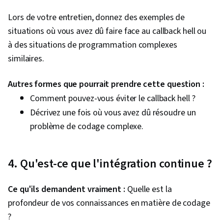
Applications en nuage, Services en nuage,
Microsoft Visual Studio, Environnements de
Lors de votre entretien, donnez des exemples de
développement intégré, Logiciel médiateur,
situations où vous avez dû faire face au callback hell ou
Documentation du logiciel, Maintenabilité,
à des situations de programmation complexes
Architecture des logiciels, Conception de l'API,
similaires.
Informatique distribuée, Gestion de la
Autres formes que pourrait prendre cette question :
mémoire, Architecture des systèmes, Contrôle
Comment pouvez-vous éviter le callback hell ?
d'accès basé sur les rôles (RBAC), Autorisation
Décrivez une fois où vous avez dû résoudre un
(informatique), Cryptage, Gestion des identités
problème de codage complexe.
et des accès, Sécurité des applications,
Comptes d'utilisateurs, Cryptographie,
Stockage des données, Programmation
4. Qu'est-ce que l'intégration continue ?
événementielle, Conception de l'interface
utilisateur (UI), Interface utilisateur (UI), Gestion
Ce qu'ils demandent vraiment :
Quelle est la
des données, Cadres d'application,
profondeur de vos connaissances en matière de codage
Composants Web, Conception de l'interface et
?