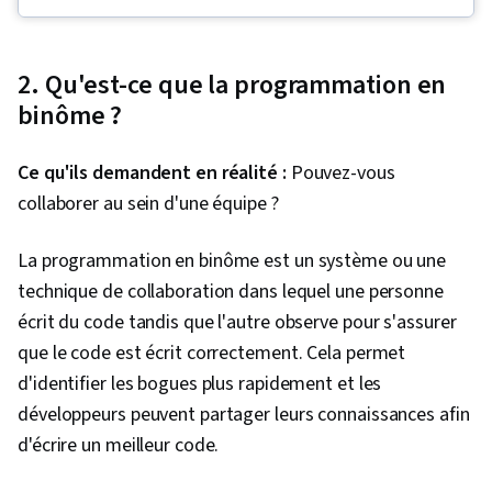
(système de contrôle de version), Conception
Outils de développement de logiciels, Logiciel
et développement de sites web, SQL, Codage
de collaboration
sécurisé, GitHub, ASP.NET, Intégration continue,
2. Qu'est-ce que la programmation en
Théorie des graphes, Conception orientée
binôme ?
objet, Programmation orientée objet (POO),
Développement Web complet, HTML et CSS,
Ce qu'ils demandent en réalité :
Pouvez-vous
cadre .NET, Microsoft Copilot, C# (langage de
collaborer au sein d'une équipe ?
programmation), Contrôle des versions,
Structures de données, Algorithmes,
La programmation en binôme est un système ou une
Développement web back-end, Évolutivité,
technique de collaboration dans lequel une personne
Informatique théorique, Optimisation des
écrit du code tandis que l'autre observe pour s'assurer
performances, Interface de programmation
que le code est écrit correctement. Cela permet
d'applications (API), Données en temps réel,
d'identifier les bogues plus rapidement et les
Débogage, Environnement de développement,
développeurs peuvent partager leurs connaissances afin
Cadres Web, Outils de développement
d'écrire un meilleur code.
Microsoft, Intégration frontale, Développement