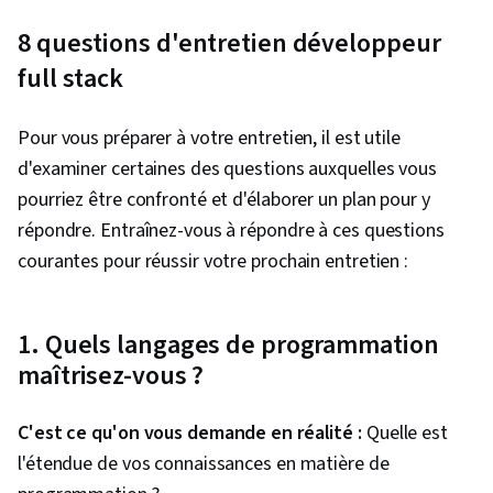
Composants de l'interface utilisateur, Langage
8 questions d'entretien développeur
de balisage hypertexte (HTML), Javascript,
full stack
Visualisation des logiciels, Feuilles de style en
cascade (CSS), Conception centrée sur
Pour vous préparer à votre entretien, il est utile
l'utilisateur, Outils de développement mobile,
d'examiner certaines des questions auxquelles vous
Commandes Linux, Cadres JavaScript,
pourriez être confronté et d'élaborer un plan pour y
Recherche en design, Facilité d'utilisation,
répondre. Entraînez-vous à répondre à ces questions
Conception de l'interface et de l'expérience
courantes pour réussir votre prochain entretien :
utilisateur (UI/UX), JSON, Unix, React.js, Git
(système de contrôle de version), Conception
de l'interface utilisateur (UI), Tests
1. Quels langages de programmation
d'utilisabilité, Examen du code, Conception de
maîtrisez-vous ?
sites web réactifs, Applications Web,
Développement Web Front-End, Examen
C'est ce qu'on vous demande en réalité :
Quelle est
technique des logiciels, Web sémantique,
l'étendue de vos connaissances en matière de
Stratégie UI/UX, Contrôle des versions, HTML et