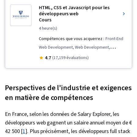
HTML, CSS et Javascript pour les
développeurs web
Cours
4 heure(s)
Compétences que vous acquerrez :
Front-End
Web Development, Web Development,
Software Installation, Frontend Performance,
4.7
(17,159 évaluations)
Web Development Tools, Semantic Web,
Responsive Web Design, Web Content
Accessibility Guidelines, Web Design and
Perspectives de l'industrie et exigences
Development, Server Side, Web Applications,
en matière de compétences
Development Environment, HTML and CSS,
Javascript, Hypertext Markup Language (HTML),
En France, selon les données de Salary Explorer, les
Web Design, Ajax, Cascading Style Sheets (CSS)
développeurs web gagnent un salaire annuel moyen de €
42 500 [
1
]. Plus précisément, les développeurs full stack