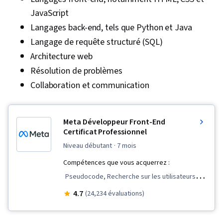
JavaScript
Langages back-end, tels que Python et Java
Langage de requête structuré (SQL)
Architecture web
Résolution de problèmes
Collaboration et communication
Meta Développeur Front-End
Certificat Professionnel
niveau débutant
· 7 mois
Compétences que vous acquerrez :
Pseudocode, Recherche sur les utilisateurs,
Réutilisation du code, Conception de
4.7
(24,234 évaluations)
l'expérience utilisateur, Débogage, Lignes
directrices sur l'accessibilité du contenu web,