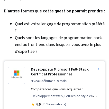
Informatique théorique, Programmation
D'autres formes que cette question pourrait prendre :
informatique, Principes de programmation,
Pensée informatique, Théorie des graphes,
Quel est votre langage de programmation préféré
Webpack, Développement mobile, Flux de
?
données, Développement d'applications,
Quels sont les langages de programmation back-
Environnement de développement,
end ou front-end dans lesquels vous avez le plus
Programmation événementielle,
d'expertise ?
Programmation orientée objet (POO), Node.JS,
Tests de logiciels, Génie logiciel, Logique
informatique, Outils de génie logiciel,
Développeur Microsoft Full-Stack
Compatibilité des navigateurs, Conception et
Certificat Professionnel
développement de sites web, Performance de
niveau débutant
· 9 mois
l'interface utilisateur, Analyse Web et SEO,
Compétences que vous acquerrez :
Gestion des fichiers, Interface de ligne de
Développement Web, Feuilles de style en
commande, Linux, Commandes Unix, Version du
cascade (CSS), CI/CD, Azure DevOps, Git
4.6
(513 évaluations)
logiciel, GitHub, Développement de logiciels,