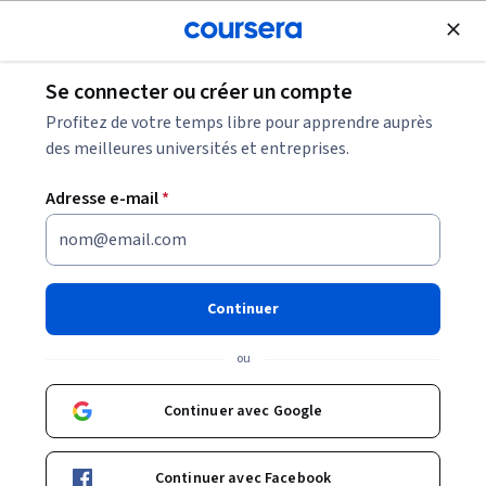
Inscrivez-vous
gratuitement
Se connecter ou créer un compte
Qu'est-ce qu'un panneau de brassage ?
Profitez de votre temps libre pour apprendre auprès
des meilleures universités et entreprises.
Qu'est-ce qu'un panneau de
Adresse e-mail
*
brassage ?
Partager
Écrit par Coursera Staff •
Mise à jour à
26 juil. 2024
Continuer
Découvrez comment un panneau de brassage peut vous
ou
aider à organiser et à gérer les câbles.
Continuer avec Google
Continuer avec Facebook