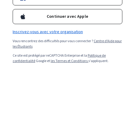
Continuer avec Apple
Inscrivez-vous avec votre organisation
Vous rencontrez des difficultés pour vous connecter ?
Centre d'Aide pour
les Étudiants
Ce site est protégé par reCAPTCHA Enterprise et la
Politique de
confidentialité
Google et
les Termes et Conditions
s'appliquent.
Read in English (Lire en Anglais)
.
Un panneau de brassage est une pièce de matériel de
réseau qui contient plusieurs ports pour connecter
différents câbles Ethernet. Les panneaux de brassage
vous permettent d'étiqueter les ports individuels et
d'organiser vos câbles dans un emplacement central, ce
qui facilite leur gestion. Les panneaux de brassage
simplifient le processus de séparation des différents