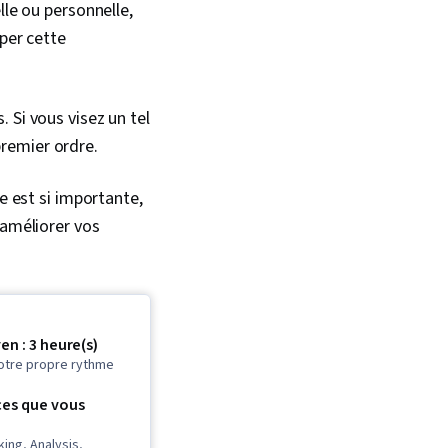
lle ou personnelle,
pper cette
 Si vous visez un tel
premier ordre.
e est si importante,
 améliorer vos
n : 3 heure(s)
otre propre rythme
es que vous
king, Analysis,