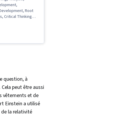
elopment,
 Development, Root
, Critical Thinking
Solving, Problem
tive Problem-Solving,
, Agile Project
ritical Thinking
e question, à
 Cela peut être aussi
vos vêtements et de
 Einstein a utilisé
e la relativité