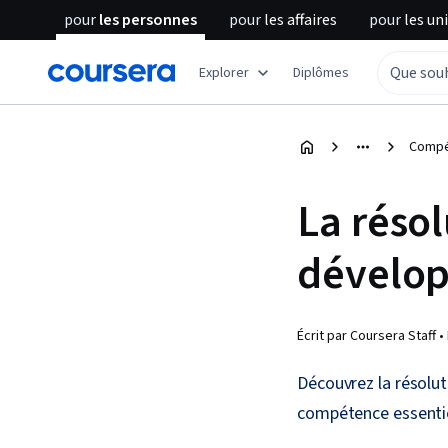
pour
les personnes
pour
les affaires
pour
les un
Explorer
Diplômes
Compé
La réso
dévelop
Écrit par Coursera Staff •
Découvrez la résolut
compétence essentie