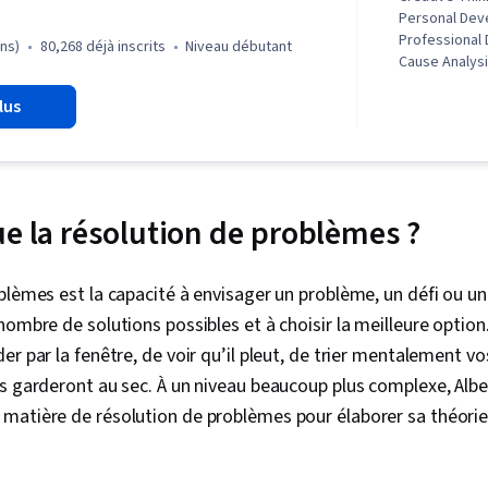
Personal Dev
Professional
ons)
80,268 déjà inscrits
niveau débutant
Cause Analysis
and Problem 
lus
Solving, Crea
Collaboration
Management, C
ue la résolution de problèmes ?
blèmes est la capacité à envisager un problème, un défi ou un
nombre de solutions possibles et à choisir la meilleure option.
er par la fenêtre, de voir qu’il pleut, de trier mentalement 
s garderont au sec. À un niveau beaucoup plus complexe, Albert
atière de résolution de problèmes pour élaborer sa théorie d