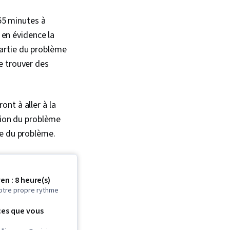
 55 minutes à
 en évidence la
artie du problème
e trouver des
nt à aller à la
ution du problème
se du problème.
n : 8 heure(s)
otre propre rythme
es que vous