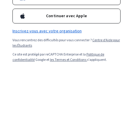
mesures que vous pouvez prendre pour vous préparer à
ce cheminement de carrière.
Continuer avec Apple
Inscrivez-vous avec votre organisation
Vous rencontrez des difficultés pour vous connecter ?
Centre d'Aide pour
les Étudiants
Ce site est protégé par reCAPTCHA Enterprise et la
Politique de
confidentialité
Google et
les Termes et Conditions
s'appliquent.
Read in English (Lire en Anglais).
Un spécialiste support technique offre de l'aide aux
clients ou aux collègues internes qui rencontrent des