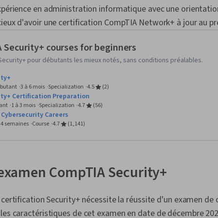
données, Main
xpérience en administration informatique avec une orientation 
Automatisati
ieux d'avoir une certification CompTIA Network+ à jour au pr
de l'informat
programmati
informatique
Security+ courses for beginners
programme, A
ecurity+ pour débutants les mieux notés, sans conditions préalables.
ity+
butant
3 à 6 mois
Specialization
4.5
(2)
ty+ Certification Preparation
ant
1 à 3 mois
Specialization
4.7
(56)
 Cybersecurity Careers
à 4 semaines
Course
4.7
(1,141)
l'examen CompTIA Security+
certification Security+ nécessite la réussite d'un examen de c
 les caractéristiques de cet examen en date de décembre 202