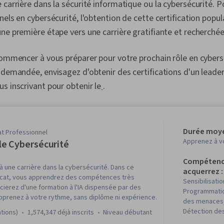
 carrière dans la sécurité informatique ou la cybersécurité.
els en cybersécurité, l'obtention de cette certification popul
ne première étape vers une carrière gratifiante et recherchée
commencer à vous préparer pour votre prochain rôle en cybersé
 demandée, envisagez d'obtenir des certifications d'un leader 
s inscrivant pour obtenir le
.
Durée moye
at Professionnel
Apprenez à v
e Cybersécurité
Compétenc
 une carrière dans la cybersécurité. Dans ce
acquerrez :
icat, vous apprendrez des compétences très
Sensibilisatio
ierez d'une formation à l'IA dispensée par des
Programmatio
pprenez à votre rythme, sans diplôme ni expérience.
des menaces,
Détection des
ations)
1,574,347 déjà inscrits
niveau débutant
réponse, Gest