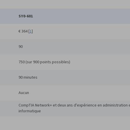
SY0-601
€ 364 [
1
]
90
750 (sur 900 points possibles)
90 minutes
Aucun
CompTIA Network+ et deux ans d'expérience en administration e
informatique