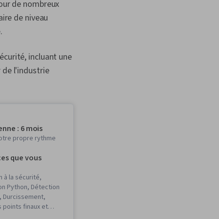
 Pour de nombreux
aire de niveau
.
curité, incluant une
de l'industrie
nne : 6 mois
otre propre rythme
es que vous
n à la sécurité,
n Python, Détection
 Durcissement,
 points finaux et
ion de la