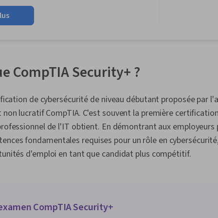
vulnérabilité
lus
script), Modé
Linux, Détect
intrusions, S
Renseignemen
cybermenace
menaces, Cyb
ue CompTIA Security+ ?
Protocoles d
incidents de 
Réponse aux 
tification de cybersécurité de niveau débutant proposée par l'
Présence sur
t non lucratif CompTIA. C'est souvent la première certificatio
des informati
événements d
professionnel de l'IT obtient. En démontrant aux employeurs 
Splunk, Analy
ences fondamentales requises pour un rôle en cybersécurité,
Gestion des 
tunités d'emploi en tant que candidat plus compétitif.
des incident
requête, Cont
Surveillance
Surveillance 
de sécurité,
technique, S
'examen CompTIA Security+
Éthique des 