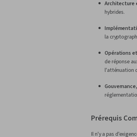
Architecture
hybrides.
Implémentat
la cryptographi
Opérations et
de réponse aux
l'atténuation 
Gouvernance,
réglementatio
Prérequis Com
Il n'y a pas d'exig