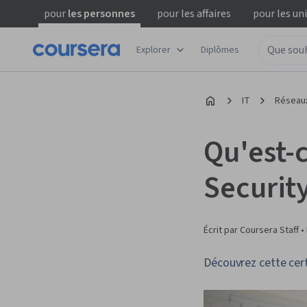
pour
les personnes
pour
les affaires
pour
les un
Explorer
Diplômes
IT
Réseaux
Qu'est-
Security
Écrit par Coursera Staff •
Découvrez cette cert