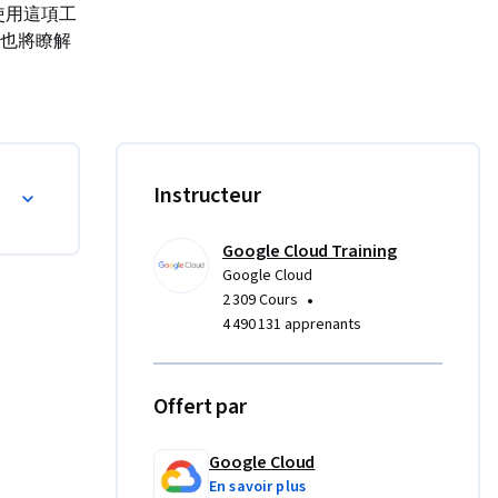
應使用這項工
也將瞭解
Instructeur
Google Cloud Training
Google Cloud
•
2 309 Cours
4 490 131 apprenants
Offert par
Google Cloud
En savoir plus