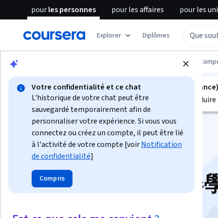
pour
les personnes
pour
les affaires
pour
les un
Explorer
Diplômes
Parcourir
Information Technology
Cloud Compu
Votre confidentialité et ce chat
Ce cours n'est pas disponible en Français (France
L'historique de votre chat peut être
Nous sommes actuellement en train de le traduire 
sauvegardé temporairement afin de
personnaliser votre expérience. Si vous vous
connectez ou créez un compte, il peut être lié
à l'activité de votre compte [voir
Notification
de confidentialité
]
透過 BigQuery 機
Compris
執行推論作業