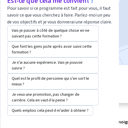
Est-ce que cela me convient ?
Pour savoir si ce programme est fait pour vous, il faut
Instructeur :
Google Cloud Training
savoir ce que vous cherchez à faire. Parlez-moi un peu
de vos objectifs et je vous donnerai une réponse claire.
S'inscrire
Vais-je passer à côté de quelque chose en ne
Commence le 7 août
suivant pas cette formation ?
Que font les gens juste après avoir suivii cette
Inclus avec
•
En savoir plus
formation ?
Je n'ai aucune expérience. Vais-je pouvoir
suivre ?
1 module
niveau Débutant
Quel est le profil de personne qui s'en sort le
Obtenez un aperçu d'un sujet et
mieux ?
Aucune connaissance
apprenez les principes
prérequise
fondamentaux.
Je veux une promotion, pas changer de
carrière. Cela en vaut-il la peine ?
Quels emplois cela peut-il m'aider à obtenir ?
À propos
Modules
Recommandations
Témoig