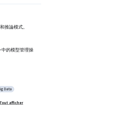
和推論模式。
ery 中的模型管理操
ig Data
a Analysis
atégorie : Big Data
Analytics
Tout afficher
loud Platform