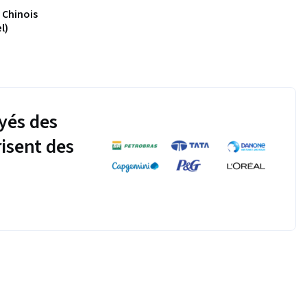
 Chinois
l)
yés des
risent des