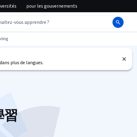
iversités
pour
les gouvernements
ting
)
dans plus de langues.
器學習