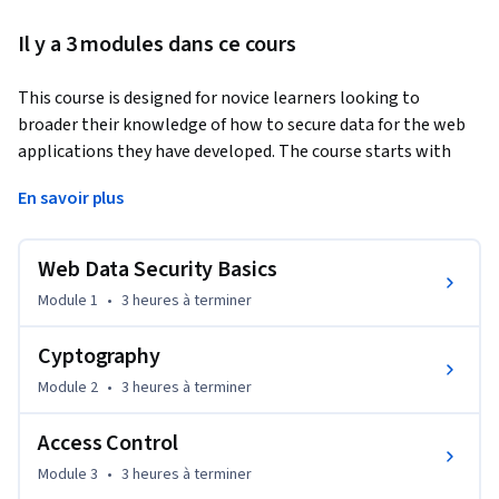
Il y a 3 modules dans ce cours
This course is designed for novice learners looking to 
broader their knowledge of how to secure data for the web 
applications they have developed. The course starts with 
foundational ideas like SSL/TLS certificates, rules governing 
En savoir plus
security like GDPR, and handling secrets. The second module 
is devoted to cryptography, while the third module covers 
access control.
Web Data Security Basics
Module 1
•
3 heures
à terminer
Cyptography
Module 2
•
3 heures
à terminer
Access Control
Module 3
•
3 heures
à terminer