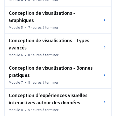
vous attend dans ce programme d’études, en vous dotant des 
Module 4
•
8 heures
à terminer
compétences et des connaissances nécessaires pour exceller 
Conception de visualisations -
dans le domaine de la visualisation de données.
Graphiques
Module 5
•
7 heures
à terminer
Conception de visualisations - Types
avancés
Module 6
•
8 heures
à terminer
Conception de visualisations - Bonnes
pratiques
Module 7
•
8 heures
à terminer
Conception d'expériences visuelles
interactives autour des données
Module 8
•
5 heures
à terminer