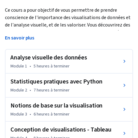
Ce cours a pour objectif de vous permettre de prendre 
conscience de l'importance des visualisations de données et 
de l'analyse visuelle, et de les valoriser. Vous découvrirez des 
techniques pratiques d'analyse exploratoire des données 
En savoir plus
(EDA) à l'aide de bibliothèques et d'outils de création de 
graphiques, applicables à tout ensemble de données 
tabulaires. Vous apprendrez à concevoir des visualisations et 
Analyse visuelle des données
des tableaux de bord qui réduisent la charge cognitive, en 
Module 1
•
5 heures
à terminer
tirant efficacement parti de la mémoire à court terme.
Tout au long du cours, nous aborderons un large éventail de 
Statistiques pratiques avec Python
sujets, notamment l’utilisation du pouvoir de la narration à 
Module 2
•
7 heures
à terminer
travers les visualisations et les tableaux de bord afin de 
garantir que votre message trouve un écho profond auprès 
Notions de base sur la visualisation
de votre public. De plus, vous apprendrez à comparer et à 
Module 3
•
6 heures
à terminer
déterminer les bibliothèques de visualisation de données et 
les plateformes d’analyse visuelle les plus adaptées. Ces 
Conception de visualisations - Tableau
thèmes sont conçus pour vous donner un aperçu de ce qui 