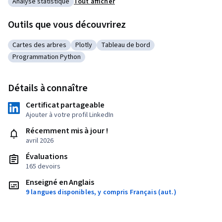
Analyse statistique
Tout afficher
Catégorie : Analyse statistique
Outils que vous découvrirez
Cartes des arbres
Plotly
Tableau de bord
Catégorie : Cartes des arbres
Catégorie : Plotly
Catégorie : Tableau de bord
Programmation Python
Catégorie : Programmation Python
Détails à connaître
Certificat partageable
Ajouter à votre profil LinkedIn
Récemment mis à jour !
avril 2026
Évaluations
165 devoirs
Enseigné en Anglais
9 langues disponibles, y compris Français (aut.)