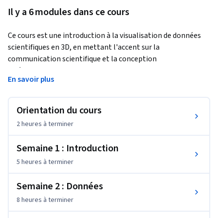
Il y a 6 modules dans ce cours
Ce cours est une introduction à la visualisation de données 
scientifiques en 3D, en mettant l'accent sur la 
communication scientifique et la conception 
cinématographique pour attirer un large public. Vous 
En savoir plus
développerez des compétences en visualisation, en étant 
capable d'interpréter/analyser (lire) des visualisations et de 
créer (écrire) vos propres visualisations. A la fin de ce cours, 
Orientation du cours
vous : -Développerez des compétences en visualisation -
2 heures
à terminer
Apprendrez l'aspect pratique du travail avec des données 
spatiales -Comprendrez ce qui rend une visualisation 
Semaine 1 : Introduction
scientifique significative -Apprendrez à créer des 
5 heures
à terminer
visualisations éducatives.
-Comprendre ce qui rend une visualisation scientifique 
Semaine 2 : Données
significative -Apprendre à créer des visualisations éducatives 
8 heures
à terminer
qui maintiennent la précision scientifique -Comprendre ce 
qui rend une visualisation scientifique cinématographique -