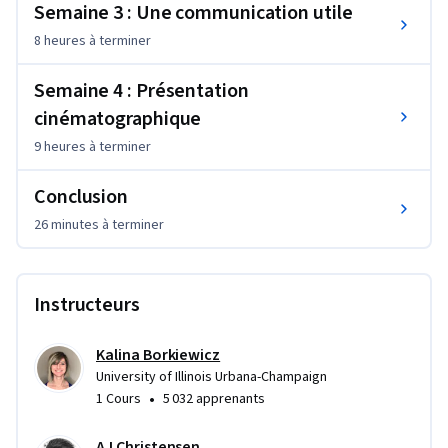
Semaine 3 : Une communication utile
Apprendre à créer des visualisations qui attirent un large 
public -Apprendre à travailler avec des logiciels de création 
8 heures
à terminer
d'images. (pour ceux qui suivent la filière Honors)
Semaine 4 : Présentation
cinématographique
9 heures
à terminer
Conclusion
26 minutes
à terminer
Instructeurs
Kalina Borkiewicz
University of Illinois Urbana-Champaign
•
1 Cours
5 032 apprenants
AJ Christensen