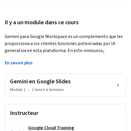
Il y a un module dans ce cours
Gemini para Google Workspace es un complemento que les 
proporciona a los clientes funciones potenciadas por IA 
generativa en esta plataforma. En este minicurso, 
aprenderás sobre las funciones clave de Gemini y cómo se 
En savoir plus
pueden usar para mejorar la productividad y eficiencia en 
Presentaciones de Google.
Gemini en Google Slides
Module 1
•
1 heure
à terminer
Instructeur
Google Cloud Training