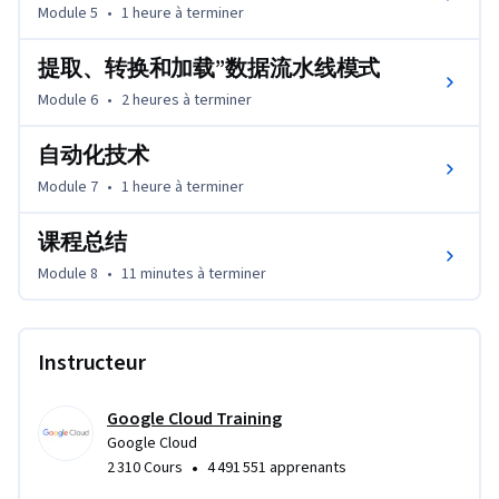
Module 5
•
1 heure
à terminer
提取、转换和加载”数据流水线模式
Module 6
•
2 heures
à terminer
自动化技术
Module 7
•
1 heure
à terminer
课程总结
Module 8
•
11 minutes
à terminer
Instructeur
Google Cloud Training
Google Cloud
•
2 310 Cours
4 491 551 apprenants