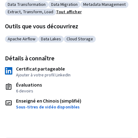
Catégorie : IT Automation
Catégorie : Big Data
Catégorie : Google Cloud Platform
Data Transformation
Data Migration
Metadata Management
Catégorie : Data Transformation
Catégorie : Data Migration
Catégorie : Metadata Ma
Extract, Transform, Load
Tout afficher
Catégorie : Extract, Transform, Load
Outils que vous découvrirez
Apache Airflow
Data Lakes
Cloud Storage
Catégorie : Apache Airflow
Catégorie : Data Lakes
Catégorie : Cloud Storage
Détails à connaître
Certificat partageable
Ajouter à votre profil LinkedIn
Évaluations
6 devoirs
Enseigné en Chinois (simplifié)
Sous-titres de vidéo disponibles