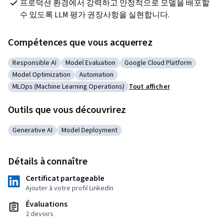
프로덕션 환경에서 강력하고 안정적으로 모델을 배포할 
수 있도록 LLM 평가 권장사항을 실현합니다.
Compétences que vous acquerrez
Responsible AI
Model Evaluation
Google Cloud Platform
Catégorie : Responsible AI
Catégorie : Model Evaluation
Catégorie : Google Cloud Pl
Model Optimization
Automation
Catégorie : Model Optimization
Catégorie : Automation
MLOps (Machine Learning Operations)
Tout afficher
Catégorie : MLOps (Machine Learning Operations)
Outils que vous découvrirez
Generative AI
Model Deployment
Catégorie : Generative AI
Catégorie : Model Deployment
Détails à connaître
Certificat partageable
Ajouter à votre profil LinkedIn
Évaluations
2 devoirs