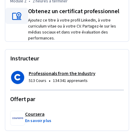
pour optimiser des requêtes SQL complexes afin d'en 
Module 2
•
2 heures
à terminer
améliorer les performances - Refondre des requêtes 
Obtenez un certificat professionnel
inefficaces en solutions plus élégantes et plus faciles à 
Ajoutez ce titre à votre profil LinkedIn, à votre
maintenir à l'aide de modèles SQL avancés - Appliquer des 
curriculum vitae ou à votre CV. Partagez-le sur les
techniques d'optimisation traditionnelles et améliorées par 
médias sociaux et dans votre évaluation des
l'IA pour résoudre des problèmes complexes liés aux données
performances.
Instructeur
Professionals from the Industry
•
513 Cours
134 341 apprenants
Offert par
Coursera
En savoir plus