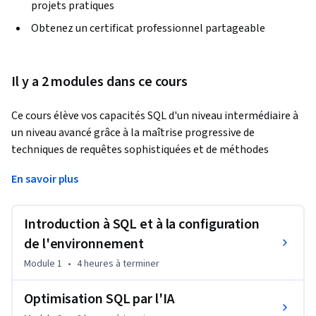
projets pratiques
Obtenez un certificat professionnel partageable
Il y a 2 modules dans ce cours
Ce cours élève vos capacités SQL d'un niveau intermédiaire à 
un niveau avancé grâce à la maîtrise progressive de 
techniques de requêtes sophistiquées et de méthodes 
d'optimisation IA de pointe. En commençant par les 
En savoir plus
puissantes requêtes imbriquées et les expressions de tableau 
communes, vous développerez la mise en œuvre d'approches 
assistées par l'IA qui améliorent considérablement les 
Introduction à SQL et à la configuration
performances et la conception des requêtes. À l'issue de ce 
de l'environnement
cours, vous serez en mesure de : - Concevoir et mettre en 
Module 1
•
4 heures
à terminer
œuvre des solutions sophistiquées d'extraction de données à 
l'aide de sous-requêtes, d'expressions de tableau commun et 
Optimisation SQL par l'IA
de fonctions de fenêtre - Exploiter des outils d'IA générative 