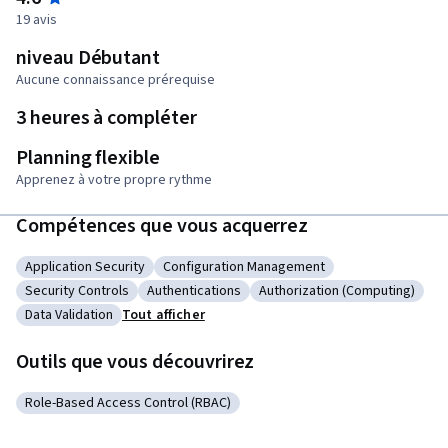
19 avis
niveau Débutant
Aucune connaissance prérequise
3 heures à compléter
Planning flexible
Apprenez à votre propre rythme
Compétences que vous acquerrez
Application Security
Configuration Management
Catégorie : Application Security
Catégorie : Configuration Management
Security Controls
Authentications
Authorization (Computing)
Catégorie : Security Controls
Catégorie : Authentications
Catégorie : Authorization 
Data Validation
Tout afficher
Catégorie : Data Validation
Outils que vous découvrirez
Role-Based Access Control (RBAC)
Catégorie : Role-Based Access Control (RBAC)