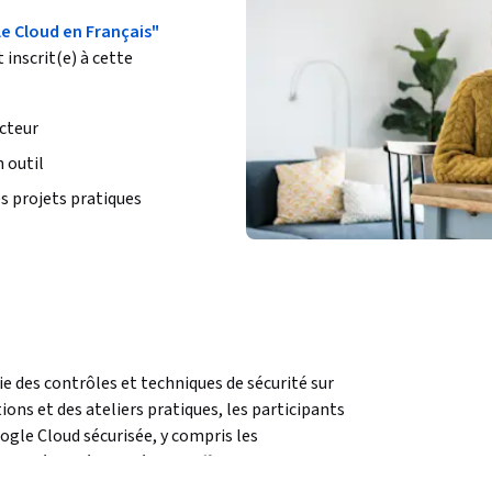
le Cloud en Français"
 inscrit(e) à cette
cteur
 outil
s projets pratiques
 des contrôles et techniques de sécurité sur 
ns et des ateliers pratiques, les participants 
gle Cloud sécurisée, y compris les 
 de sécurité, les clés de chiffrement fournies 
plication, les VM protégées, le chiffrement, et 