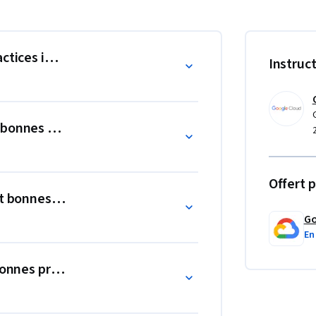
on des environnements Kubernetes.
actices in Google Cloud"
Instruc
 bonnes pratiques
Offert p
et bonnes pratiques
Go
En
bonnes pratiques