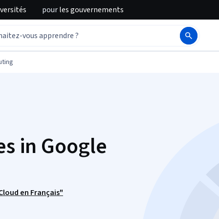
iversités
pour
les gouvernements
ting
es in Google
 Cloud en Français"