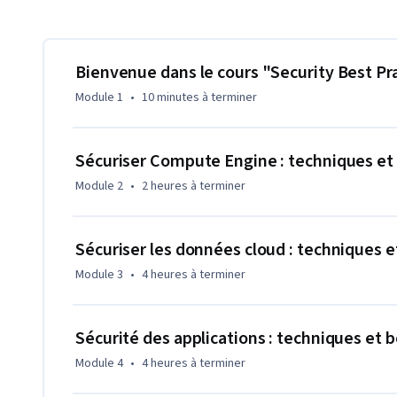
les URL signées. Le cours aborde également la sécurisati
Bienvenue dans le cours "Security Best Pr
Module 1
•
10 minutes
à terminer
Sécuriser Compute Engine : techniques et
Module 2
•
2 heures
à terminer
Sécuriser les données cloud : techniques 
Module 3
•
4 heures
à terminer
Sécurité des applications : techniques et 
Module 4
•
4 heures
à terminer