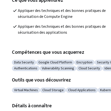
Ce que vous apprendrez
Appliquer des techniques et des bonnes pratiques de 
sécurisation de Compute Engine
Appliquer des techniques et des bonnes pratiques de 
sécurisation des applications
Compétences que vous acquerrez
Data Security
Google Cloud Platform
Encryption
Security 
Catégorie : Data Security
Catégorie : Google Cloud Platform
Catégorie : Encrypti
Catégori
Authentications
Vulnerability Scanning
Cloud Security
Ide
Catégorie : Authentications
Catégorie : Vulnerability Scanning
Catégorie : Cloud S
Cat
Outils que vous découvrirez
Virtual Machines
Cloud Storage
Cloud Applications
Kubern
Catégorie : Virtual Machines
Catégorie : Cloud Storage
Catégorie : Cloud Applica
Catégo
Détails à connaître