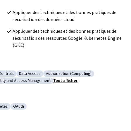
Appliquer des techniques et des bonnes pratiques de 
sécurisation des données cloud
Appliquer des techniques et des bonnes pratiques de 
sécurisation des ressources Google Kubernetes Engine 
(GKE)
Controls
Data Access
Authorization (Computing)
on
e : Security Controls
Catégorie : Data Access
Catégorie : Authorization (Computing)
ntity and Access Management
Tout afficher
ecurity
égorie : Identity and Access Management
etes
OAuth
tions
rie : Kubernetes
Catégorie : OAuth