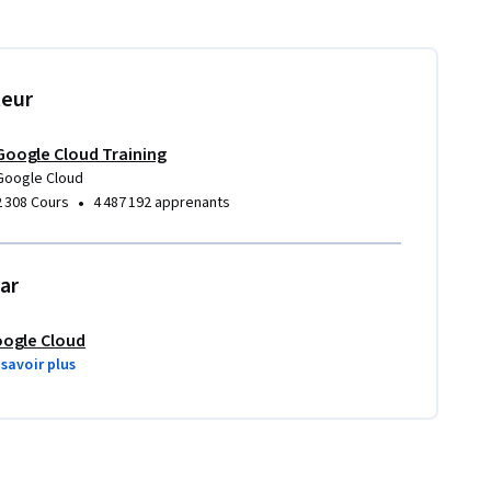
teur
Google Cloud Training
Google Cloud
•
2 308 Cours
4 487 192 apprenants
ar
ogle Cloud
 savoir plus