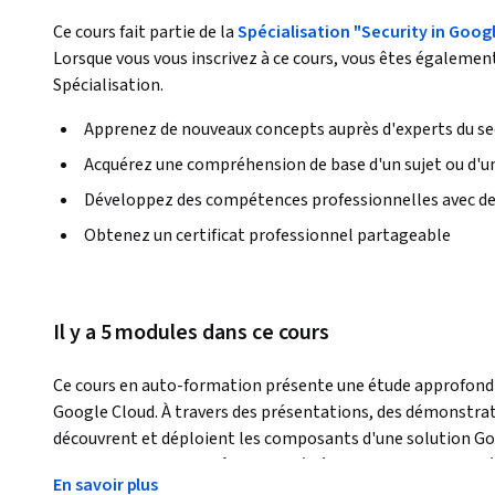
Ce cours fait partie de la
Spécialisation "Security in Goog
Lorsque vous vous inscrivez à ce cours, vous êtes également
Spécialisation.
Apprenez de nouveaux concepts auprès d'experts du se
Acquérez une compréhension de base d'un sujet ou d'un
Développez des compétences professionnelles avec de
Obtenez un certificat professionnel partageable
Il y a 5 modules dans ce cours
Ce cours en auto-formation présente une étude approfondie
Google Cloud. À travers des présentations, des démonstratio
découvrent et déploient les composants d'une solution Goo
technologies de contrôle des accès à Cloud Storage, les clés
En savoir plus
par le client, les contrôles d'accès aux API, les champs d'ap