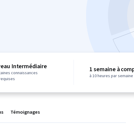
veau Intermédiaire
1 semaine à comp
taines connaissances
à 10 heures par semaine
requises
ns
Témoignages