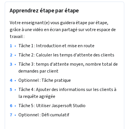
d'échantillons médicaux. Les apprenants joueront le rôle 
Apprendrez étape par étape
d'un développeur de base de données de niveau intermédiaire 
pour joindre des tables et agréger des données connexes à 
Votre enseignant(e) vous guidera étape par étape,
des fins de calcul à l'aide des fonctions du serveur SQL. 
grâce à une vidéo en écran partagé sur votre espace de
Ensuite, nous utiliserons un générateur de rapports pour 
travail :
créer des rapports présentables avec ces instructions SQL. 
Les bases de données relationnelles et SQL sont des 
•
Tâche 1 : Introduction et mise en route
standards de l'industrie et cela vous permettra de transférer 
•
Tâche 2 : Calculer les temps d'attente des clients
ce que vous avez appris à d'autres systèmes de bases de 
•
Tâche 3 : temps d'attente moyen, nombre total de 
données relationnelles. Ce cours est destiné aux apprenants 
demandes par client
ayant un niveau intermédiaire de SQL et de MSSQL Server. 
Pour réussir ce cours, vous devez déjà maîtriser ces 
•
Optionnel : Tâche pratique
compétences : SQLServer : Tables. SQL : Select, where, order 
•
Tâche 4 : Ajouter des informations sur les clients à 
by.
la requête agrégée
•
Tâche 5 : Utiliser Jaspersoft Studio
•
Optionnel : Défi cumulatif