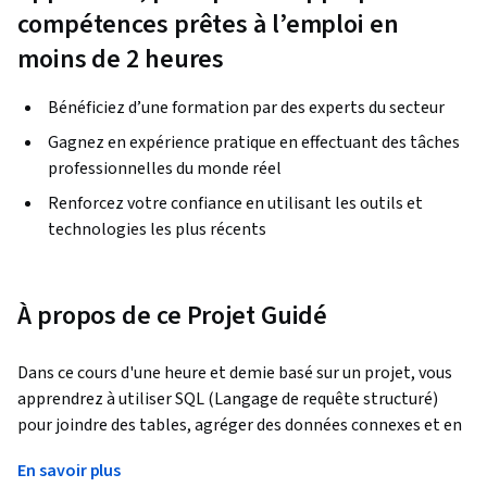
compétences prêtes à l’emploi en
moins de 2 heures
Bénéficiez d’une formation par des experts du secteur
Gagnez en expérience pratique en effectuant des tâches
professionnelles du monde réel
Renforcez votre confiance en utilisant les outils et
technologies les plus récents
À propos de ce Projet Guidé
Dans ce cours d'une heure et demie basé sur un projet, vous 
apprendrez à utiliser SQL (Langage de requête structuré) 
pour joindre des tables, agréger des données connexes et en 
tirer des informations commerciales. Pour ce faire, nous 
En savoir plus
analyserons les données historiques d'un service de collecte 