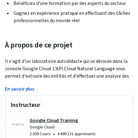
Bénéficiez d’une formation par des experts du secteur
Gagnez en expérience pratique en effectuant des tâches
professionnelles du monde réel
À propos de ce projet
Il s'agit d'un laboratoire autodidacte qui se déroule dans la 
console Google Cloud. L'API Cloud Natural Language vous 
permet d'extraire des entités et d'effectuer une analyse des 
sentiments et de la syntaxe sur un bloc de texte.  Dans ce 
En savoir plus
laboratoire pratique, vous apprendrez à extraire des entités 
et des sentiments à partir d'un texte à l'aide de l'API Cloud 
Instructeur
Natural Language.
Google Cloud Training
Google Cloud
•
2 309 Cours
4 490 131 apprenants