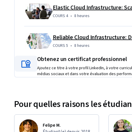
Projet d'apprentissage appliqué
Esta especialización incorpora labs prácticos mediante n
COURS 4
,
8 heures
COURS 4
•
8 heures
Estos componentes prácticos le permitirán aplicar las habil
Los proyectos incorporarán temas como los productos de G
configuran en Qwiklabs. Además, adquirirá experiencia prác
COURS 5
,
8 heures
COURS 5
•
8 heures
todos los módulos.
Obtenez un certificat professionnel
Ajoutez ce titre à votre profil LinkedIn, à votre curric
médias sociaux et dans votre évaluation des perform
Pour quelles raisons les étudian
Felipe M.
Étudiant(e) depuis 2018