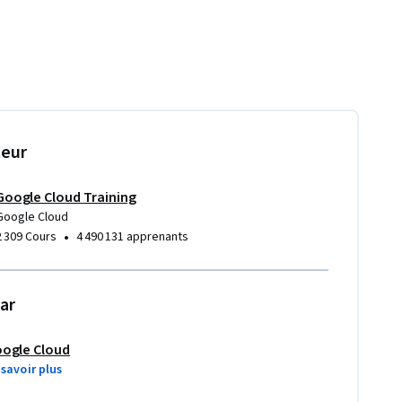
teur
Google Cloud Training
Google Cloud
•
2 309 Cours
4 490 131 apprenants
ar
ogle Cloud
 savoir plus