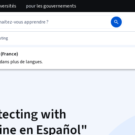
iversités
pour
les gouvernements
ting
 (France)
dans plus de langues.
tecting with
ne en Español"