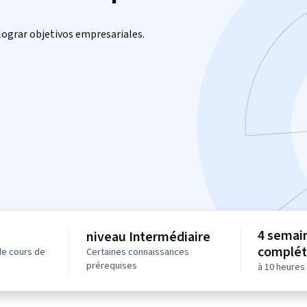
 lograr objetivos empresariales.
4 semai
niveau Intermédiaire
complét
de cours de
Certaines connaissances
prérequises
à 10 heures