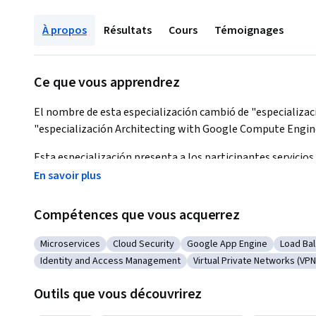
À propos
Résultats
Cours
Témoignages
Ce que vous apprendrez
El nombre de esta especialización cambió de "especializac
"especialización Architecting with Google Compute Engine"
Esta especialización presenta a los participantes servicios
proporcionados por Google Cloud Platform. Mediante una se
En savoir plus
pueden explorar y también implementar elementos de soluc
como las redes, los sistemas y los servicios de aplicacione
Compétences que vous acquerrez
soluciones prácticas como la interconexión segura de redes,
administración de seguridad y accesos, las cuotas, la factur
Microservices
Cloud Security
Google App Engine
Load Bal
Catégorie : Microservices
Catégorie : Cloud Security
Catégorie : Google App En
Catégor
Identity and Access Management
Virtual Private Networks (VPN
Catégorie : Identity and Access Management
Catégorie : Virtual Priva
Esta clase está destinada al siguiente público:
Outils que vous découvrirez
● Ingenieros DevOps y arquitectos de soluciones de nube