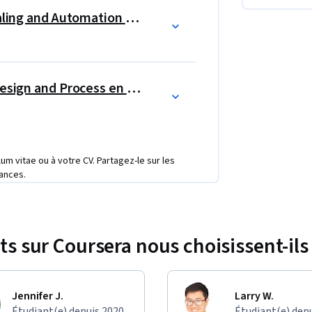
Elastic Cloud Infrastructure: Scaling and Automation en Español
uestra plataforma Qwiklabs.
idades que adquiera en las clases en video. 
oogle Cloud Platform, que se usan y 
Reliable Cloud Infrastructure: Design and Process en Español
tica con los conceptos que se explican en 
ulum vitae ou à votre CV. Partagez-le sur les
ances.
ts sur Coursera nous choisissent-ils 
Jennifer J.
Larry W.
Étudiant(e) depuis 2020
Étudiant(e) dep