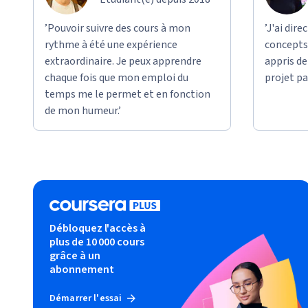
’Pouvoir suivre des cours à mon
’J'ai dir
rythme à été une expérience
concepts 
extraordinaire. Je peux apprendre
appris d
chaque fois que mon emploi du
projet pa
temps me le permet et en fonction
de mon humeur.’
Débloquez l'accès à
plus de 10 000 cours
grâce à un
abonnement
Démarrer l'essai