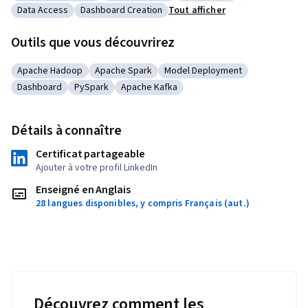
Catégorie : Data Import/Export
Catégorie : Cloud Services
Catégorie : Data Quality
Data Access
Dashboard Creation
Tout afficher
Catégorie : Data Access
Catégorie : Dashboard Creation
Outils que vous découvrirez
Apache Hadoop
Apache Spark
Model Deployment
Catégorie : Apache Hadoop
Catégorie : Apache Spark
Catégorie : Model Deployment
Dashboard
PySpark
Apache Kafka
Catégorie : Dashboard
Catégorie : PySpark
Catégorie : Apache Kafka
Détails à connaître
Certificat partageable
Ajouter à votre profil LinkedIn
Enseigné en Anglais
28 langues disponibles, y compris Français (aut.)
Découvrez comment les