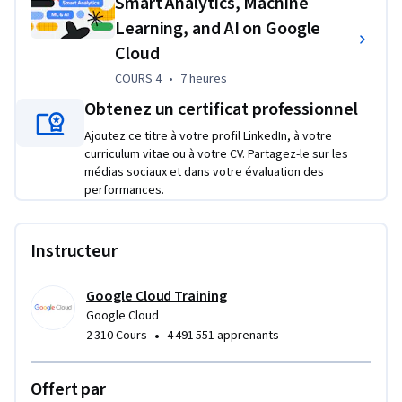
Smart Analytics, Machine
Learning, and AI on Google
• Train, evaluate and predict using machine learning models 
Cloud
using Tensorflow and Cloud ML
COURS 4
,
7 heures
COURS 4
•
7 heures
• Enable instant insights from streaming data
Obtenez un certificat professionnel
This class is intended for developers who are responsible for:
Ajoutez ce titre à votre profil LinkedIn, à votre
curriculum vitae ou à votre CV. Partagez-le sur les
• Extracting, Loading, Transforming, cleaning, and validating 
médias sociaux et dans votre évaluation des
data
performances.
• Designing pipelines and architectures for data processing
Instructeur
• Creating and maintaining machine learning and statistical 
models
Google Cloud Training
• Querying datasets, visualizing query results and creating 
Google Cloud
reports
•
2 310 Cours
4 491 551 apprenants
>>> By enrolling in this specialization you agree to the 
Offert par
Qwiklabs Terms of Service as set out in the FAQ and located 