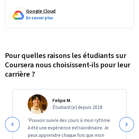
at: 
https://qwiklabs.com/terms_of_service
 <<<
Google Cloud
Projet d'apprentissage appliqué
En savoir plus
 This Specialization incorporates hands-on labs using our 
Qwiklabs platform.
These hands on components will let you apply the skills you 
Pour quelles raisons les étudiants sur
learn in the video lectures. Projects will incorporate topics 
Coursera nous choisissent-ils pour leur
such as Google BigQuery, which are used and configured 
within Qwiklabs. You can expect to gain practical hands-on 
carrière ?
experience with the concepts explained throughout the 
modules.
Felipe M.
Étudiant(e) depuis 2018
’Pouvoir suivre des cours à mon rythme
à été une expérience extraordinaire. Je
peux apprendre chaque fois que mon