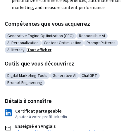
personalize e-commerce experiences, automate email 
marketing, and measure content performance
Compétences que vous acquerrez
Generative Engine Optimization (GEO)
Responsible AI
Catégorie : Generative Engine Optimization (GEO)
Catégorie : Responsible AI
AI Personalization
Content Optimization
Prompt Patterns
Catégorie : AI Personalization
Catégorie : Content Optimization
Catégorie : Prompt Pa
AI literacy
Tout afficher
Catégorie : AI literacy
Outils que vous découvrirez
Digital Marketing Tools
Generative AI
ChatGPT
Catégorie : Digital Marketing Tools
Catégorie : Generative AI
Catégorie : ChatGPT
Prompt Engineering
Catégorie : Prompt Engineering
Détails à connaître
Certificat partageable
Ajouter à votre profil LinkedIn
Enseigné en Anglais