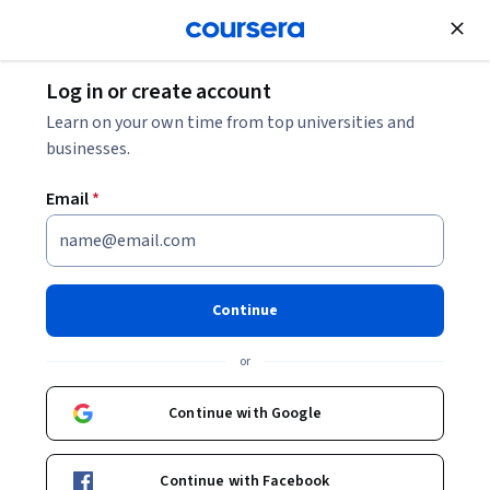
Join for Free
Log in or create account
Learn on your own time from top universities and
businesses.
Email
*
Continue
Amancio Friaça
or
Professor Associado
Universidade de São Paulo
Continue with Google
Bio
Continue with Facebook