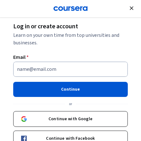
Join for Free
Log in or create account
Learn on your own time from top universities and
businesses.
Email
*
Continue
María Florencia Smith
or
Diseñadora Gráfica Profesional
Coursera Project Network
Continue with Google
https://www.behance.net/this-is-florece
Continue with Facebook
florencia-smith-0b3b6a2b/