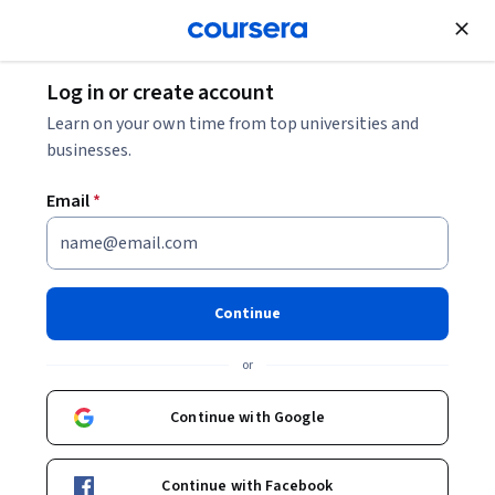
Join for Free
Log in or create account
Learn on your own time from top universities and
businesses.
Email
*
Continue
Hugo Ramírez
or
Profesor Asociado
Universidad de los Andes
Continue with Google
https://literatura.uniandes.edu.co/index.php/profesoress/profesores-planta/74-ramirez.html
Continue with Facebook
hramirezsierra