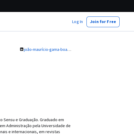
Log In
Join for Free
joão-maurício-gama-boaventura-8bab817
ato Sensu e Graduação. Graduado em
) em Administração pela Universidade de
ais e internacionais, em revistas