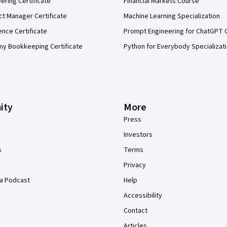
eering Certificate
Financial Markets Course
ct Manager Certificate
Machine Learning Specialization
ence Certificate
Prompt Engineering for ChatGPT 
my Bookkeeping Certificate
Python for Everybody Specializat
ity
More
Press
Investors
s
Terms
Privacy
a Podcast
Help
Accessibility
Contact
Articles