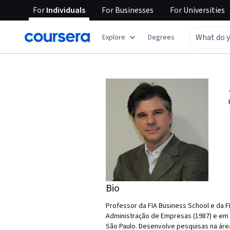
For
Individuals
For
Businesses
For
Universities
Explore
Degrees
Bio
Professor da FIA Business School e da 
Administração de Empresas (1987) e em C
São Paulo. Desenvolve pesquisas na áre