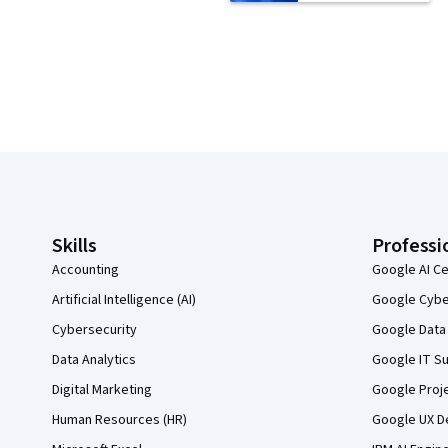
Coursera Footer
Skills
Professi
Accounting
Google AI Ce
Artificial Intelligence (AI)
Google Cyber
Cybersecurity
Google Data 
Data Analytics
Google IT Su
Digital Marketing
Google Proj
Human Resources (HR)
Google UX De