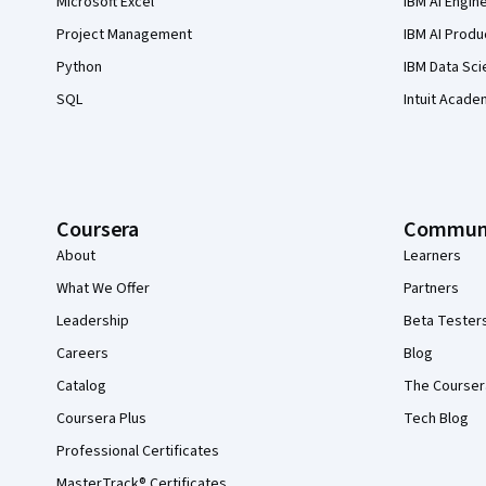
Microsoft Excel
IBM AI Engin
Project Management
IBM AI Produ
Python
IBM Data Sci
SQL
Intuit Acade
Coursera
Commun
About
Learners
What We Offer
Partners
Leadership
Beta Tester
Careers
Blog
Catalog
The Courser
Coursera Plus
Tech Blog
Professional Certificates
MasterTrack® Certificates