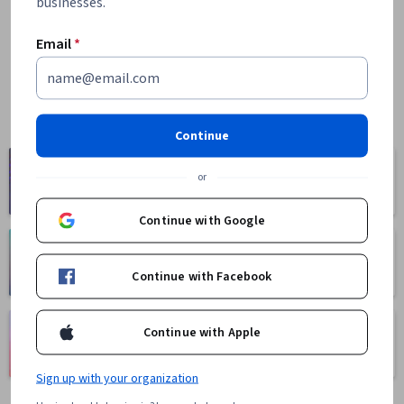
businesses.
Email
*
Continue
Computer
Business
or
Science
1095 courses
668 courses
Continue with Google
Health
Math and Logic
471 courses
70 courses
Continue with Facebook
Language
Continue with Apple
Social Sciences
Learning
401 courses
150 courses
Sign up with your organization