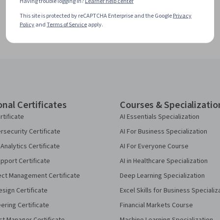
Having trouble logging in?
Learner help center
This site is protected by reCAPTCHA Enterprise and the Google
Privacy
Policy
and
Terms of Service
apply.
onal Certificates
Courses & Specializatio
rtificate
AI Essentials Specialization
security Certificate
AI For Business Specialization
Analytics Certificate
AI For Everyone Course
pport Certificate
AI in Healthcare Specialization
ect Management Certificate
Deep Learning Specialization
sign Certificate
Excel Skills for Business Specializ
eering Certificate
Financial Markets Course