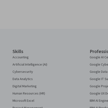
Coursera Footer
Skills
Professi
Accounting
Google AI Ce
Artificial Intelligence (AI)
Google Cyber
Cybersecurity
Google Data 
Data Analytics
Google IT Su
Digital Marketing
Google Proj
Human Resources (HR)
Google UX De
Microsoft Excel
IBM AI Engin