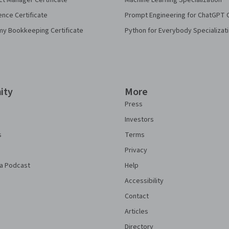
ct Manager Certificate
Machine Learning Specialization
ence Certificate
Prompt Engineering for ChatGPT 
my Bookkeeping Certificate
Python for Everybody Specializat
ity
More
Press
Investors
s
Terms
Privacy
a Podcast
Help
Accessibility
Contact
Articles
Directory