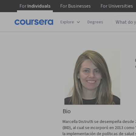
For
Individuals
For
Businesses
For
Universities
Explore
Degrees
Bio
Marcella Distrutti se desempeña desde 2
(BID), al cual se incorporó en 2013 como 
la implementación de políticas de salud