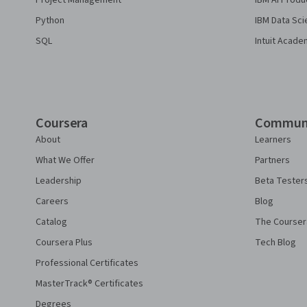
Project Management
IBM AI Produ
Python
IBM Data Sci
SQL
Intuit Acade
Coursera
Commun
About
Learners
What We Offer
Partners
Leadership
Beta Tester
Careers
Blog
Catalog
The Courser
Coursera Plus
Tech Blog
Professional Certificates
MasterTrack® Certificates
Degrees