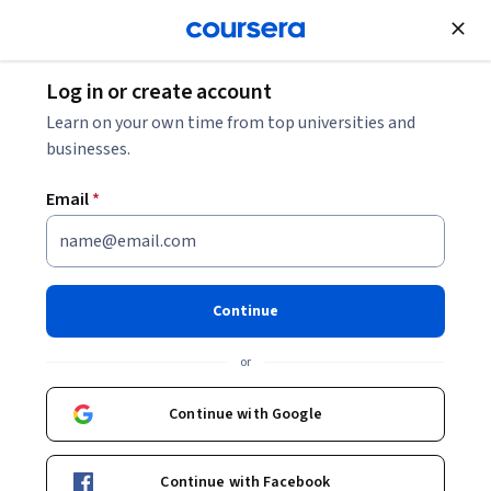
Join for Free
Log in or create account
Learn on your own time from top universities and
businesses.
Email
*
Continue
Mauricio Plata
or
Profesor clínico y urólogo institucional
Universidad de los Andes
Continue with Google
Bio
Continue with Facebook