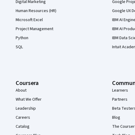
Digital Marketing
Google Proj
Human Resources (HR)
Google UX De
Microsoft Excel
IBM AI Engin
Project Management
IBM AI Produ
Python
IBM Data Sci
SQL
Intuit Acade
Coursera
Commun
About
Learners
What We Offer
Partners
Leadership
Beta Tester
Careers
Blog
Catalog
The Courser