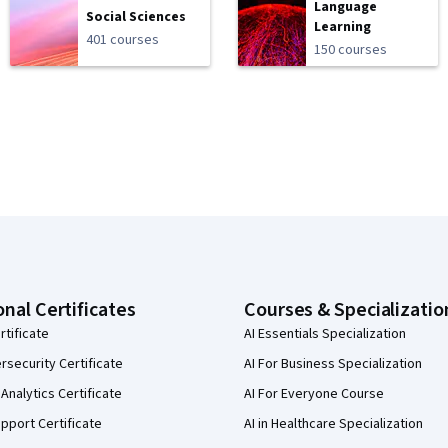
Language
Social Sciences
Learning
401 courses
150 courses
onal Certificates
Courses & Specializatio
rtificate
AI Essentials Specialization
security Certificate
AI For Business Specialization
Analytics Certificate
AI For Everyone Course
pport Certificate
AI in Healthcare Specialization