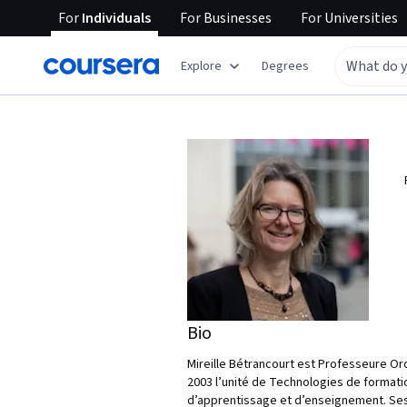
For
Individuals
For
Businesses
For
Universities
Explore
Degrees
Bio
Mireille Bétrancourt est Professeure Ord
2003 l’unité de Technologies de formati
d’apprentissage et d’enseignement. Ses