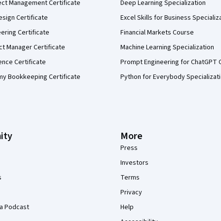
ect Management Certificate
Deep Learning Specialization
sign Certificate
Excel Skills for Business Specializ
eering Certificate
Financial Markets Course
ct Manager Certificate
Machine Learning Specialization
ence Certificate
Prompt Engineering for ChatGPT 
my Bookkeeping Certificate
Python for Everybody Specializat
ity
More
Press
Investors
s
Terms
Privacy
a Podcast
Help