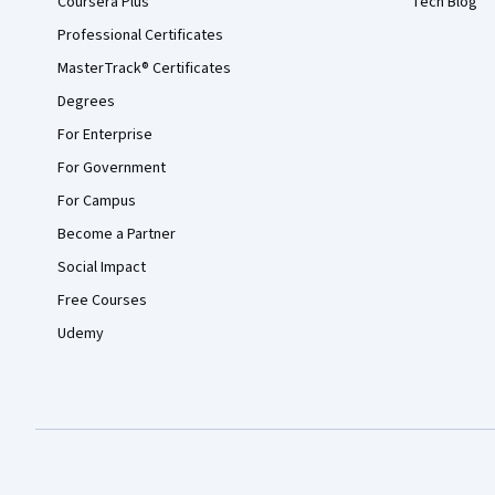
Coursera Plus
Tech Blog
Professional Certificates
MasterTrack® Certificates
Degrees
For Enterprise
For Government
For Campus
Become a Partner
Social Impact
Free Courses
Udemy