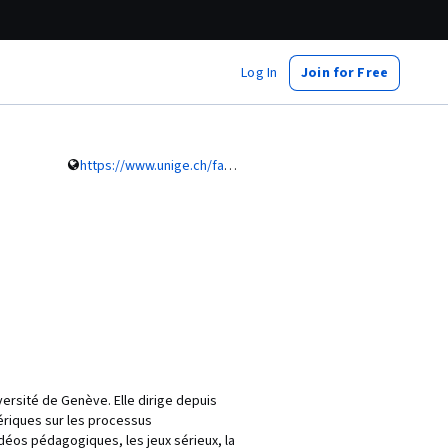
Log In
Join for Free
https://www.unige.ch/fapse/people/tecfa/betrancourt/
ersité de Genève. Elle dirige depuis
ériques sur les processus
éos pédagogiques, les jeux sérieux, la